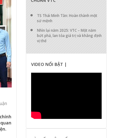
CHUẨN VTC
TS Thái Minh Tần: Hoàn thành một
sứ mệnh
Nhìn lại năm 2025: VTC – Một năm
bứt phá, lan tỏa giá trị và khẳng định
vị thế
VIDEO NỔI BẬT |
luận
 chính
n quan
ện.