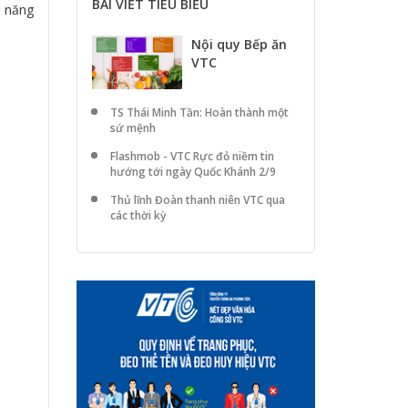
BÀI VIẾT TIÊU BIỂU
o năng
Nội quy Bếp ăn
VTC
TS Thái Minh Tần: Hoàn thành một
sứ mệnh
Flashmob - VTC Rực đỏ niềm tin
hướng tới ngày Quốc Khánh 2/9
Thủ lĩnh Đoàn thanh niên VTC qua
các thời kỳ