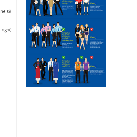
ine sẽ
g nghệ