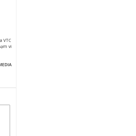
ủa VTC
hạm vi
MEDIA