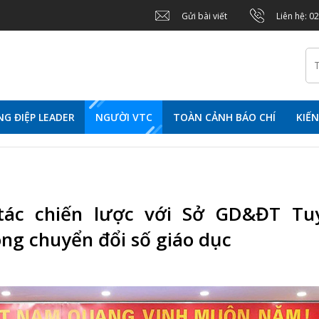
Gửi bài viết
Liên hệ: 0
G ĐIỆP LEADER
NGƯỜI VTC
TOÀN CẢNH BÁO CHÍ
KIẾ
tác chiến lược với Sở GD&ĐT Tu
ng chuyển đổi số giáo dục