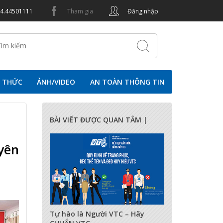
24.44501111
Tham gia
Đăng nhập
N THỨC
ẢNH/VIDEO
AN TOÀN THÔNG TIN
BÀI VIẾT ĐƯỢC QUAN TÂM |
yên
17285
0
0
Tự hào là Người VTC – Hãy