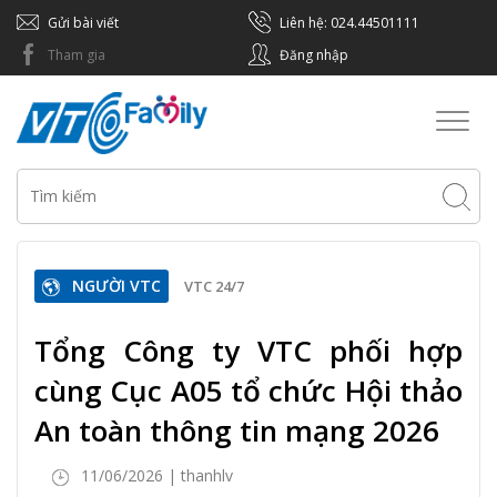
Gửi bài viết
Liên hệ: 024.44501111
Tham gia
Đăng nhập
Toggl
naviga
NGƯỜI VTC
VTC 24/7
Tổng Công ty VTC phối hợp
cùng Cục A05 tổ chức Hội thảo
An toàn thông tin mạng 2026
11/06/2026 | thanhlv