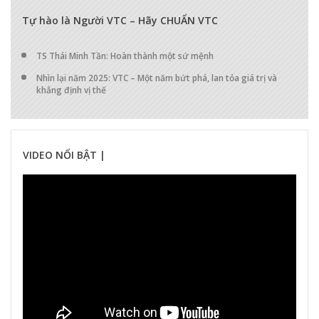
17274
0
0
Tự hào là Người VTC – Hãy CHUẨN VTC
TS Thái Minh Tần: Hoàn thành một sứ mệnh
Nhìn lại năm 2025: VTC – Một năm bứt phá, lan tỏa giá trị và
khẳng định vị thế
VIDEO NỔI BẬT |