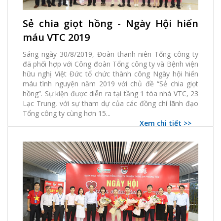
18 Tháng 09, 2019 | ngoc.vu
Sẻ chia giọt hồng - Ngày Hội hiến
2490 Xem
0 thích
0 Bình luận
máu VTC 2019
Sáng ngày 30/8/2019, Đoàn thanh niên Tổng công ty
đã phối hợp với Công đoàn Tổng công ty và Bệnh viện
hữu nghị Việt Đức tổ chức thành công Ngày hội hiến
máu tình nguyện năm 2019 với chủ đề “Sẻ chia giọt
hồng”. Sự kiện được diễn ra tại tầng 1 tòa nhà VTC, 23
Lạc Trung, với sự tham dự của các đồng chí lãnh đạo
Tổng công ty cùng hơn 15...
Xem chi tiết >>