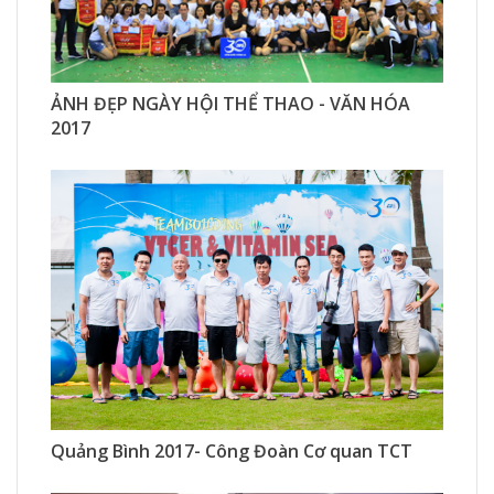
544 Xem
2 Thích
1 Bình luận
ẢNH ĐẸP NGÀY HỘI THỂ THAO - VĂN HÓA
2017
331 Xem
0 Thích
0 Bình luận
Quảng Bình 2017- Công Đoàn Cơ quan TCT