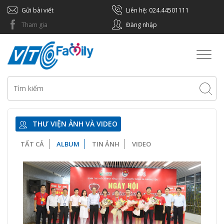
Gửi bài viết
Liên hệ: 024.44501111
Tham gia
Đăng nhập
Toggl
naviga
THƯ VIỆN ẢNH VÀ VIDEO
TẤT CẢ
ALBUM
TIN ẢNH
VIDEO