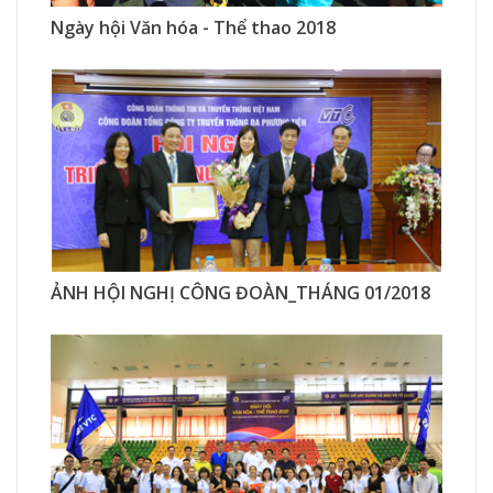
1631 Xem
0 Thích
0 Bình luận
Ngày hội Văn hóa - Thể thao 2018
678 Xem
0 Thích
0 Bình luận
ẢNH HỘI NGHỊ CÔNG ĐOÀN_THÁNG 01/2018