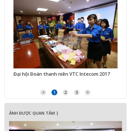
338 Xem
0 Thích
0 Bình luận
Đại hội Đoàn thanh niên VTC Intecom 2017
<
1
2
3
>
ẢNH ĐƯỢC QUAN TÂM |