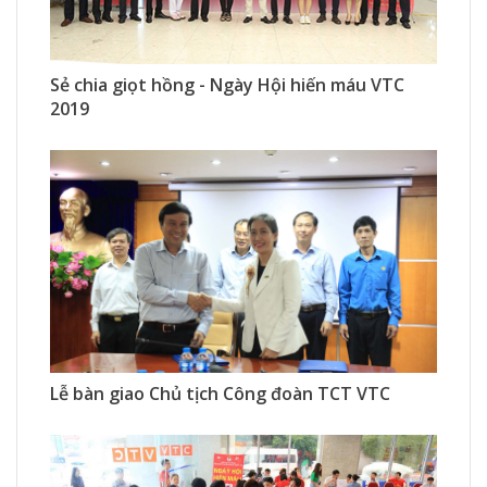
2490 Xem
0 Thích
0 Bình luận
Sẻ chia giọt hồng - Ngày Hội hiến máu VTC
2019
3499 Xem
0 Thích
0 Bình luận
Lễ bàn giao Chủ tịch Công đoàn TCT VTC