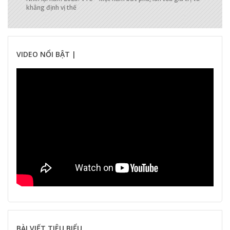
khẳng định vị thế
VIDEO NỔI BẬT |
BÀI VIẾT TIÊU BIỂU