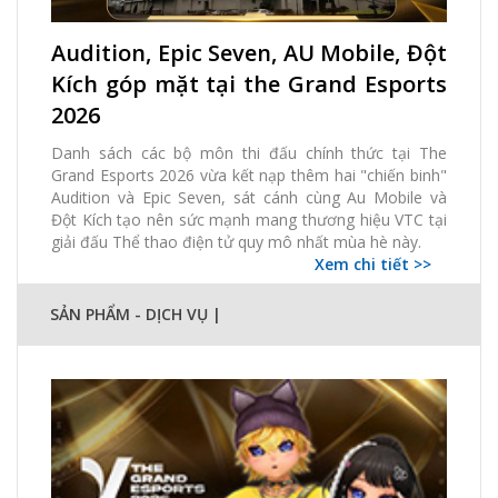
06 Tháng 07, 2026 | thanhlv
Audition, Epic Seven, AU Mobile, Đột
376 Xem
0 thích
0 Bình luận
Kích góp mặt tại the Grand Esports
2026
Danh sách các bộ môn thi đấu chính thức tại The
Grand Esports 2026 vừa kết nạp thêm hai "chiến binh"
Audition và Epic Seven, sát cánh cùng Au Mobile và
Đột Kích tạo nên sức mạnh mang thương hiệu VTC tại
giải đấu Thể thao điện tử quy mô nhất mùa hè này.
Xem chi tiết >>
SẢN PHẨM - DỊCH VỤ |