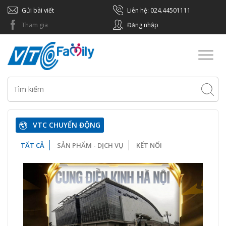
Gửi bài viết
Liên hệ: 024.44501111
Tham gia
Đăng nhập
Toggl
naviga
VTC CHUYỂN ĐỘNG
TẤT CẢ
SẢN PHẨM - DỊCH VỤ
KẾT NỐI