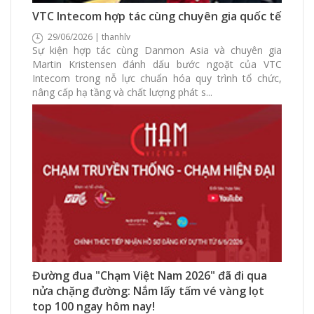
306 Xem
0 Thích
0 Bình luận
VTC Intecom hợp tác cùng chuyên gia quốc tế
29/06/2026 | thanhlv
Sự kiện hợp tác cùng Danmon Asia và chuyên gia
Martin Kristensen đánh dấu bước ngoặt của VTC
Intecom trong nỗ lực chuẩn hóa quy trình tổ chức,
nâng cấp hạ tầng và chất lượng phát s...
316 Xem
0 Thích
0 Bình luận
Đường đua "Chạm Việt Nam 2026" đã đi qua
nửa chặng đường: Nắm lấy tấm vé vàng lọt
top 100 ngay hôm nay!