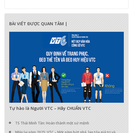
BÀI VIẾT ĐƯỢC QUAN TÂM |
17287
0
0
Tự hào là Người VTC – Hãy CHUẨN VTC
TS Thái Minh Tần: Hoàn thành một sứ mệnh
Nhìn lại năm 2025: VTC – Một năm bứt phá, lan tỏa giá trị và