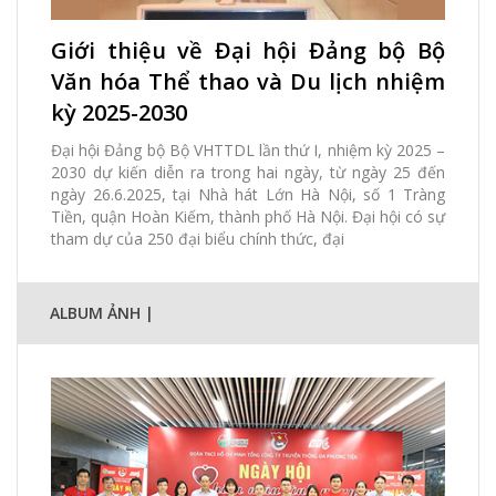
16 Tháng 06, 2025 | hoa.do
Giới thiệu về Đại hội Đảng bộ Bộ
0 Xem
0 thích
0 Bình luận
Văn hóa Thể thao và Du lịch nhiệm
kỳ 2025-2030
Đại hội Đảng bộ Bộ VHTTDL lần thứ I, nhiệm kỳ 2025 –
2030 dự kiến diễn ra trong hai ngày, từ ngày 25 đến
ngày 26.6.2025, tại Nhà hát Lớn Hà Nội, số 1 Tràng
Tiền, quận Hoàn Kiếm, thành phố Hà Nội. Đại hội có sự
tham dự của 250 đại biểu chính thức, đại
ALBUM ẢNH |