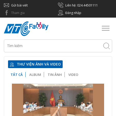
Gửi bài viết
Liên hệ: 024.44501111
Tham gia
Đăng nhập
Toggl
naviga
THƯ VIỆN ẢNH VÀ VIDEO
TẤT CẢ
ALBUM
TIN ẢNH
VIDEO