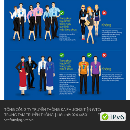
TỔNG CÔNG TY TRUYỀN THÔNG ĐA PHƯƠNG TIỆN (VTC)
TRUNG TÂM TRUYỀN THÔNG | Liên hệ: 024.44501111 - Email:
vtcfamily@vtc.vn