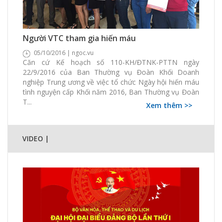
546 Xem
0 Thích
0 Bình luận
Người VTC tham gia hiến máu
05/10/2016 | ngoc.vu
Căn cứ Kế hoạch số 110-KH/ĐTNK-PTTN ngày
22/9/2016 của Ban Thường vụ Đoàn Khối Doanh
nghiệp Trung ương về việc tổ chức Ngày hội hiến máu
tình nguyện cấp Khối năm 2016, Ban Thường vụ Đoàn
T...
Xem thêm >>
VIDEO |