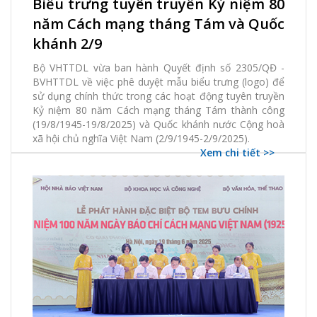
Biểu trưng tuyên truyền Kỷ niệm 80
2203 Xem
0 thích
0 Bình luận
năm Cách mạng tháng Tám và Quốc
khánh 2/9
Bộ VHTTDL vừa ban hành Quyết định số 2305/QĐ -
BVHTTDL về việc phê duyệt mẫu biểu trưng (logo) để
sử dụng chính thức trong các hoạt động tuyên truyền
Kỷ niệm 80 năm Cách mạng tháng Tám thành công
(19/8/1945-19/8/2025) và Quốc khánh nước Cộng hoà
xã hội chủ nghĩa Việt Nam (2/9/1945-2/9/2025).
Xem chi tiết >>