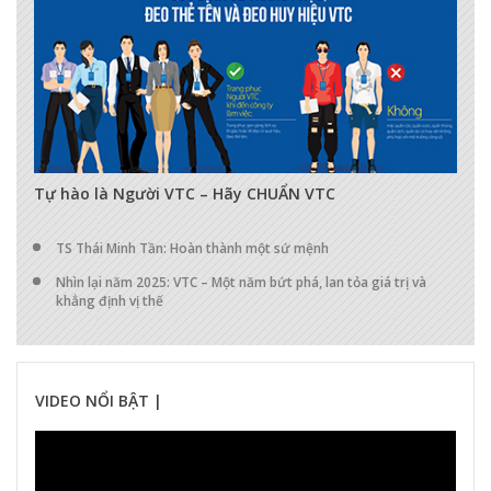
17282
0
0
Tự hào là Người VTC – Hãy CHUẨN VTC
TS Thái Minh Tần: Hoàn thành một sứ mệnh
Nhìn lại năm 2025: VTC – Một năm bứt phá, lan tỏa giá trị và
khẳng định vị thế
VIDEO NỔI BẬT |