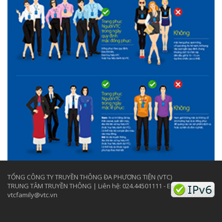
TỔNG CÔNG TY TRUYỀN THÔNG ĐA PHƯƠNG TIỆN (VTC)
TRUNG TÂM TRUYỀN THÔNG | Liên hệ: 024.44501111 - Email:
vtcfamily@vtc.vn