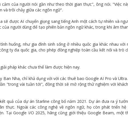
 cảm của người nói gần như theo thời gian thực", ông nói. "Việc n
n và trôi chảy giữa các ngôn ngữ".
ha sẽ được AI chuyển giọng sang tiếng Anh một cách tự nhiên và ngượ
c của người dùng để tạo phiên bản ngôn ngữ khác, trong khi âm tha
tình huống, như gia đình sinh sống ở nhiều quốc gia khác nhau với
ông ty đa quốc gia, cho phép đồng nghiệp toàn cầu kết nối và trò 
 giải pháp khác chưa thể làm được hiện nay.
y Ban Nha, chỉ khả dụng với với các thuê bao Google AI Pro và Ultra
dần "trong vài tuần tới", đồng thời sẽ mở rộng thử nghiệm với khác
g kết quả của dự án Starline công bố năm 2021. Dự án đưa ra ý tưở
hân thực. Ngoài các công nghệ về ngôn ngữ, họ còn phát triển hệ
ện. Tại Google I/O 2025, hãng cũng giới thiệu Google Beam, một th