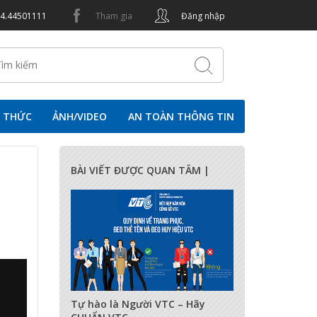
24.44501111
Tham gia
Đăng nhập
N THỨC
ẢNH/VIDEO
AN TOÀN THÔNG TIN
BÀI VIẾT ĐƯỢC QUAN TÂM |
17275
0
0
Tự hào là Người VTC – Hãy