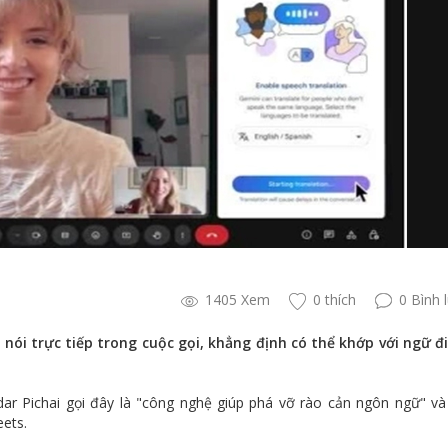
1405 Xem
0 thích
0 Bình 
 nói trực tiếp trong cuộc gọi, khẳng định có thể khớp với ngữ đ
dar Pichai gọi đây là "công nghệ giúp phá vỡ rào cản ngôn ngữ" v
eets.