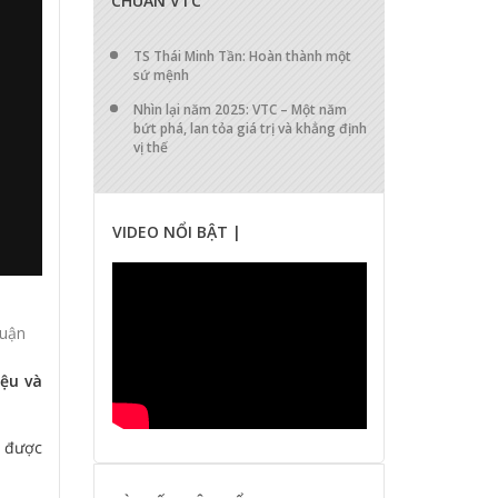
CHUẨN VTC
TS Thái Minh Tần: Hoàn thành một
sứ mệnh
Nhìn lại năm 2025: VTC – Một năm
bứt phá, lan tỏa giá trị và khẳng định
vị thế
VIDEO NỔI BẬT |
luận
iệu và
à được