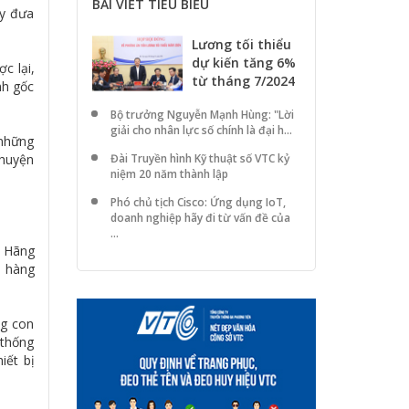
BÀI VIẾT TIÊU BIỂU
ày đưa
Lương tối thiểu
dự kiến tăng 6%
c lại,
từ tháng 7/2024
nh gốc
Bộ trưởng Nguyễn Mạnh Hùng: "Lời
giải cho nhân lực số chính là đại h...
 những
Đài Truyền hình Kỹ thuật số VTC kỷ
chuyện
niệm 20 năm thành lập
Phó chủ tịch Cisco: Ứng dụng IoT,
doanh nghiệp hãy đi từ vấn đề của
...
. Hãng
h hàng
ng con
 thống
iết bị