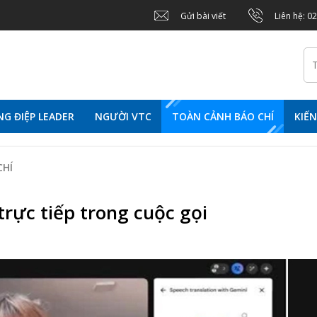
Gửi bài viết
Liên hệ: 0
G ĐIỆP LEADER
NGƯỜI VTC
TOÀN CẢNH BÁO CHÍ
KIẾ
CHÍ
trực tiếp trong cuộc gọi