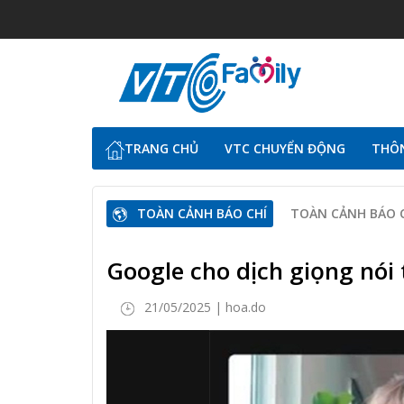
TRANG CHỦ
VTC CHUYỂN ĐỘNG
THÔN
TOÀN CẢNH BÁO CHÍ
TOÀN CẢNH BÁO 
Google cho dịch giọng nói 
21/05/2025 | hoa.do