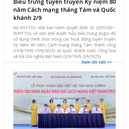
Biểu trưng tuyên truyền Kỷ niệm 80
2204 Xem
0 thích
0 Bình luận
năm Cách mạng tháng Tám và Quốc
khánh 2/9
Bộ VHTTDL vừa ban hành Quyết định số 2305/QĐ -
BVHTTDL về việc phê duyệt mẫu biểu trưng (logo) để
sử dụng chính thức trong các hoạt động tuyên truyền
Kỷ niệm 80 năm Cách mạng tháng Tám thành công
(19/8/1945-19/8/2025) và Quốc khánh nước Cộng hoà
xã hội chủ nghĩa Việt Nam (2/9/1945-2/9/2025).
Xem chi tiết >>