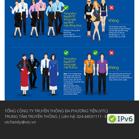
TỔNG CÔNG TY TRUYỀN THÔNG ĐA PHƯƠNG TIỆN (VTC)
TRUNG TÂM TRUYỀN THÔNG | Liên hệ: 024.44501111 - Email:
vtcfamily@vtc.vn