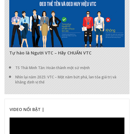
17283
0
0
Tự hào là Người VTC – Hãy CHUẨN VTC
TS Thái Minh Tần: Hoàn thành một sứ mệnh
Nhìn lại năm 2025: VTC – Một năm bứt phá, lan tỏa giá trị và
khẳng định vị thế
VIDEO NỔI BẬT |