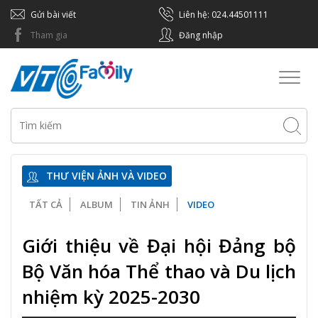
Gửi bài viết
Liên hệ: 024.44501111
Tham gia
Đăng nhập
Toggl
naviga
THƯ VIỆN ẢNH VÀ VIDEO
TẤT CẢ
ALBUM
TIN ẢNH
VIDEO
Giới thiệu về Đại hội Đảng bộ
Bộ Văn hóa Thể thao và Du lịch
nhiệm kỳ 2025-2030