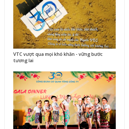
881 Xem
0 Thích
0 Bình luận
VTC vượt qua mọi khó khăn - vững bước
tương lai