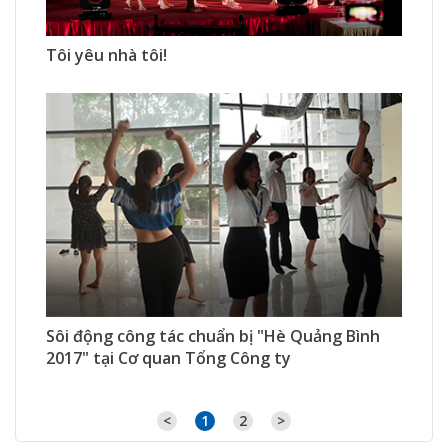
839 Xem
0 Thích
0 Bình luận
Tôi yêu nhà tôi!
425 Xem
0 Thích
0 Bình luận
Sôi động công tác chuẩn bị "Hè Quảng Bình
2017" tại Cơ quan Tổng Công ty
<
1
2
>