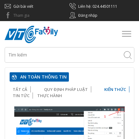
Gửi bài viết
Liên hệ: 024.44501111
Tham gia
Đăng nhập
Toggl
naviga
AN TOÀN THÔNG TIN
TẤT CẢ
QUY ĐỊNH PHÁP LUẬT
KIẾN THỨC
TIN TỨC
THỰC HÀNH