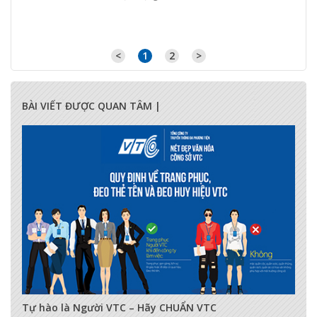
<
1
2
>
BÀI VIẾT ĐƯỢC QUAN TÂM |
17285
0
0
Tự hào là Người VTC – Hãy CHUẨN VTC