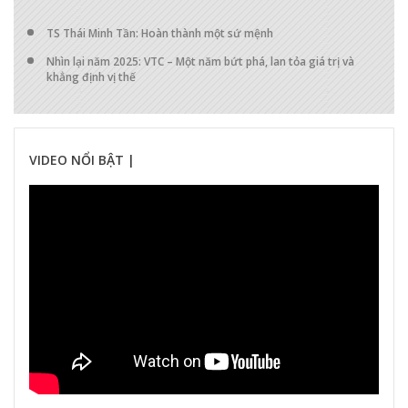
TS Thái Minh Tần: Hoàn thành một sứ mệnh
Nhìn lại năm 2025: VTC – Một năm bứt phá, lan tỏa giá trị và
khẳng định vị thế
VIDEO NỔI BẬT |