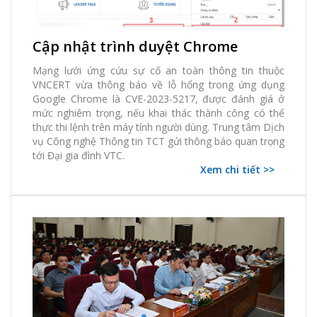
05 Tháng 10, 2023 | thao.truong
Cập nhật trình duyệt Chrome
7125 Xem
0 thích
0 Bình luận
Mạng lưới ứng cứu sự cố an toàn thông tin thuộc
VNCERT vừa thông báo về lỗ hổng trong ứng dụng
Google Chrome là CVE-2023-5217, được đánh giá ở
mức nghiêm trọng, nếu khai thác thành công có thể
thực thi lệnh trên máy tính người dùng. Trung tâm Dịch
vụ Công nghệ Thông tin TCT gửi thông báo quan trọng
tới Đại gia đình VTC.
Xem chi tiết >>