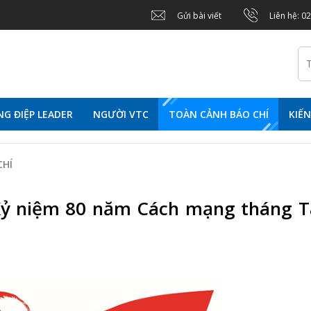
Gửi bài viết
Liên hệ: 0
G ĐIỆP LEADER
NGƯỜI VTC
TOÀN CẢNH BÁO CHÍ
KIẾ
CHÍ
 Kỷ niệm 80 năm Cách mạng tháng 