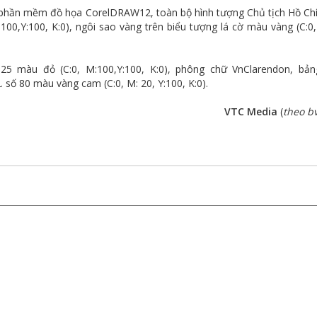
ên phần mềm đồ họa CorelDRAW12, toàn bộ hình tượng Chủ tịch Hồ Ch
00,Y:100, K:0), ngôi sao vàng trên biểu tượng lá cờ màu vàng (C:0,
025 màu đỏ (C:0, M:100,Y:100, K:0), phông chữ VnClarendon, bả
 80 màu vàng cam (C:0, M: 20, Y:100, K:0).
VTC Media
(
theo bv