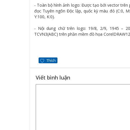
- Toàn bộ hình ảnh logo: Được tạo bởi vector tr
đọc Tuyên ngôn Độc lập, quốc kỳ màu đỏ (C:0, M:1
Y:100, K:0).
- Nội dung chữ trên logo: 19/8, 2/9, 1945 – 2
TCVN3(ABC) trên phần mềm đồ họa CorelDRAW12. số
Thích
Viết bình luận