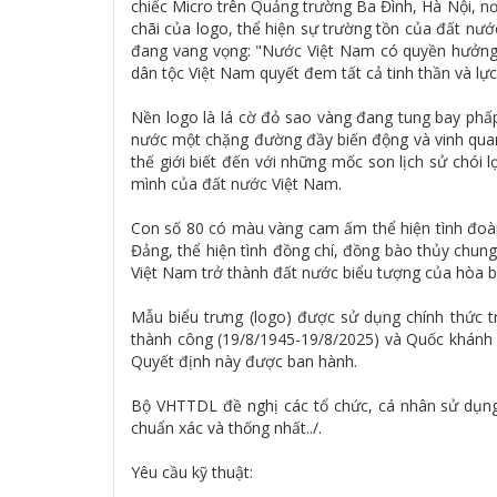
chiếc Micro trên Quảng trường Ba Đình, Hà Nội, n
chãi của logo, thể hiện sự trường tồn của đất nư
đang vang vọng: "Nước Việt Nam có quyền hưởng t
dân tộc Việt Nam quyết đem tất cả tinh thần và lực
Nền logo là lá cờ đỏ sao vàng đang tung bay phấ
nước một chặng đường đầy biến động và vinh quan
thế giới biết đến với những mốc son lịch sử chói 
mình của đất nước Việt Nam.
Con số 80 có màu vàng cam ấm thể hiện tình đoàn
Đảng, thể hiện tình đồng chí, đồng bào thủy chun
Việt Nam trở thành đất nước biểu tượng của hòa bì
Mẫu biểu trưng (logo) được sử dụng chính thức
thành công (19/8/1945-19/8/2025) và Quốc khánh 
Quyết định này được ban hành.
Bộ VHTTDL đề nghị các tổ chức, cá nhân sử dụng
chuẩn xác và thống nhất../.
Yêu cầu kỹ thuật: