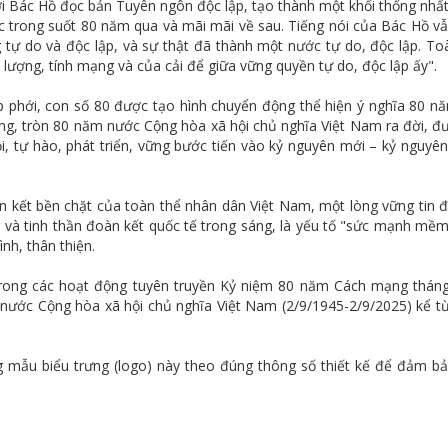
ơi Bác Hồ đọc bản Tuyên ngôn độc lập, tạo thành một khối thống nhấ
ớc trong suốt 80 năm qua và mãi mãi về sau. Tiếng nói của Bác Hồ v
ự do và độc lập, và sự thật đã thành một nước tự do, độc lập. To
 lượng, tính mạng và của cải để giữa vững quyền tự do, độc lập ấy".
p phới, con số 80 được tạo hình chuyển động thể hiện ý nghĩa 80 n
g, tròn 80 năm nước Cộng hòa xã hội chủ nghĩa Việt Nam ra đời, đ
lọi, tự hào, phát triển, vững bước tiến vào kỷ nguyên mới – kỷ nguyê
 kết bền chặt của toàn thể nhân dân Việt Nam, một lòng vững tin đ
g và tinh thần đoàn kết quốc tế trong sáng, là yếu tố "sức mạnh mề
nh, thân thiện.
 trong các hoạt động tuyên truyền Kỷ niệm 80 năm Cách mạng thá
nước Cộng hòa xã hội chủ nghĩa Việt Nam (2/9/1945-2/9/2025) kể t
 mẫu biểu trưng (logo) này theo đúng thông số thiết kế để đảm bả