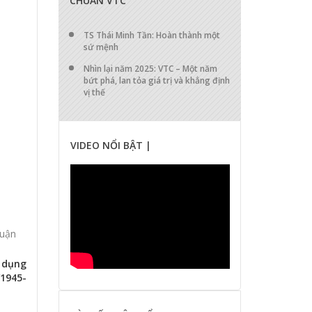
CHUẨN VTC
TS Thái Minh Tần: Hoàn thành một
sứ mệnh
Nhìn lại năm 2025: VTC – Một năm
bứt phá, lan tỏa giá trị và khẳng định
vị thế
VIDEO NỔI BẬT |
luận
 dụng
1945-