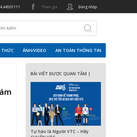
24.44501111
Tham gia
Đăng nhập
N THỨC
ẢNH/VIDEO
AN TOÀN THÔNG TIN
BÀI VIẾT ĐƯỢC QUAN TÂM |
Tám
17282
0
0
Tự hào là Người VTC – Hãy