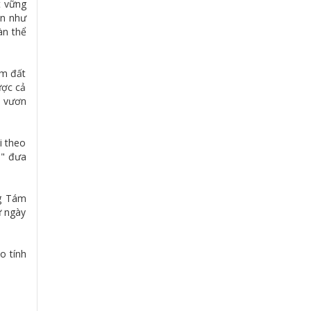
t vững
ẫn như
àn thể
ăm đất
ược cả
n vươn
i theo
m" đưa
ng Tám
ừ ngày
o tính