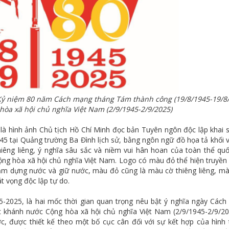
 Kỷ niệm 80 năm Cách mạng tháng Tám thành công (19/8/1945-19/8
òa xã hội chủ nghĩa Việt Nam (2/9/1945-2/9/2025)
là hình ảnh Chủ tịch Hồ Chí Minh đọc bản Tuyên ngôn độc lập khai s
5 tại Quảng trường Ba Đình lịch sử, bằng ngôn ngữ đồ họa tả khối 
iêng liêng, ý nghĩa sâu sắc và niềm vui hân hoan của toàn thể qu
ộng hòa xã hội chủ nghĩa Việt Nam. Logo có màu đỏ thể hiện truyền
m dựng nước và giữ nước, màu đỏ cũng là màu cờ thiêng liêng, m
t vọng độc lập tự do.
5-2025, là hai mốc thời gian quan trọng nêu bật ý nghĩa ngày Các
khánh nước Cộng hòa xã hội chủ nghĩa Việt Nam (2/9/1945-2/9/20
ớc, được thiết kế theo một bố cục cân đối với sự kết hợp của hình