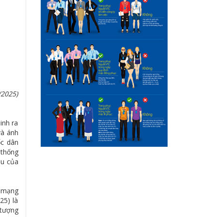
/2025)
inh ra
và ánh
ốc dân
 thống
àu của
h mạng
25) là
 tượng