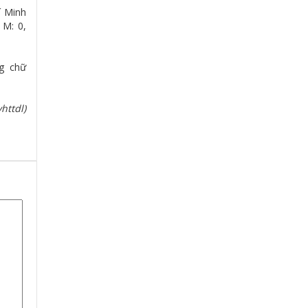
í Minh
 M: 0,
ng chữ
httdl)