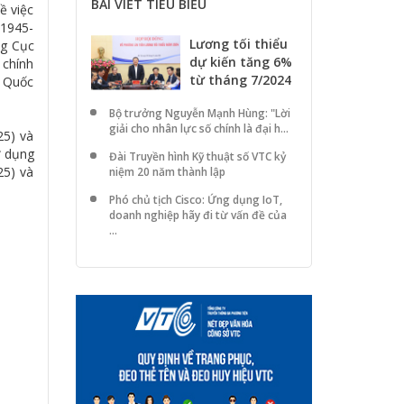
BÀI VIẾT TIÊU BIỂU
ề việc
/1945-
Lương tối thiểu
ng Cục
dự kiến tăng 6%
 chính
từ tháng 7/2024
à Quốc
Bộ trưởng Nguyễn Mạnh Hùng: "Lời
giải cho nhân lực số chính là đại h...
25) và
ử dụng
Đài Truyền hình Kỹ thuật số VTC kỷ
25) và
niệm 20 năm thành lập
Phó chủ tịch Cisco: Ứng dụng IoT,
doanh nghiệp hãy đi từ vấn đề của
...