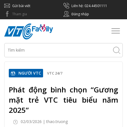
Gửi bài viết
Liên hệ: 024.44501111
Tham gia
Đăng nhập
Toggl
naviga
NGƯỜI VTC
VTC 24/7
Phát động bình chọn “Gương
mặt trẻ VTC tiêu biểu năm
2025”
02/03/2026 | thao.truong