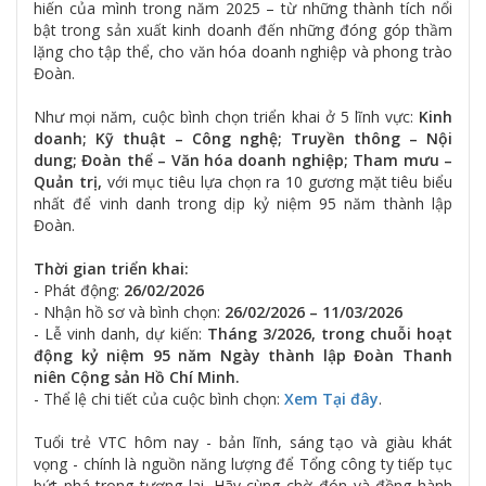
hiến của mình trong năm 2025 – từ những thành tích nổi
bật trong sản xuất kinh doanh đến những đóng góp thầm
lặng cho tập thể, cho văn hóa doanh nghiệp và phong trào
Đoàn.
Như mọi năm, cuộc bình chọn triển khai ở 5 lĩnh vực:
Kinh
doanh; Kỹ thuật – Công nghệ; Truyền thông – Nội
dung; Đoàn thể – Văn hóa doanh nghiệp; Tham mưu –
Quản trị,
với mục tiêu lựa chọn ra 10 gương mặt tiêu biểu
nhất để vinh danh trong dịp kỷ niệm 95 năm thành lập
Đoàn.
Thời gian triển khai:
- Phát động:
26/02/2026
- Nhận hồ sơ và bình chọn:
26/02/2026 – 11/03/2026
- Lễ vinh danh, dự kiến:
Tháng 3/2026, trong chuỗi hoạt
động kỷ niệm 95 năm Ngày thành lập Đoàn Thanh
niên Cộng sản Hồ Chí Minh.
- Thể lệ chi tiết của cuộc bình chọn:
Xem Tại đây
.
Tuổi trẻ VTC hôm nay - bản lĩnh, sáng tạo và giàu khát
vọng - chính là nguồn năng lượng để Tổng công ty tiếp tục
bứt phá trong tương lai. Hãy cùng chờ đón và đồng hành