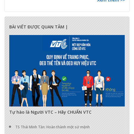
BÀI VIẾT ĐƯỢC QUAN TÂM |
17285
0
0
Tự hào là Người VTC – Hãy CHUẨN VTC
TS Thái Minh Tần: Hoàn thành một sứ mệnh