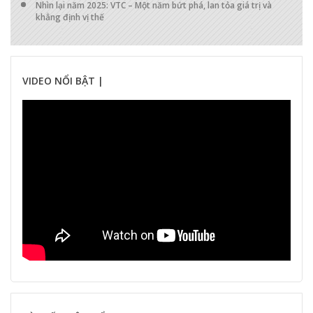
Nhìn lại năm 2025: VTC – Một năm bứt phá, lan tỏa giá trị và
khẳng định vị thế
VIDEO NỔI BẬT |