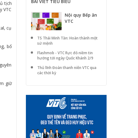
BÀI VIẾT TIÊU BIỂU
ủ tịch
ty VTC
Nội quy Bếp ăn
VTC
al, cụ
TS Thái Minh Tần: Hoàn thành một
sứ mệnh
ng, bổ
Flashmob - VTC Rực đỏ niềm tin
hướng tới ngày Quốc Khánh 2/9
Nguyên
Thủ lĩnh Đoàn thanh niên VTC qua
các thời kỳ
êm giữ