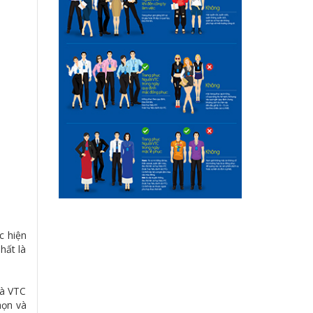
c hiện
hất là
và VTC
họn và