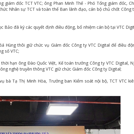
g giám đốc TCT VTC; ông Phan Minh Thế - Phó Tổng giám đốc, Ch
chức Nhân sự TCT và toàn thể Ban lãnh đạo, cán bộ chủ chốt Công 
Bảo đã ký các quyết định điều động, bổ nhiệm cán bộ tại VTC Digit
á Hùng thôi giữ chức vụ Giám đốc Công ty VTC Digital để điều độ
ng số VTC;
 thời hạn ông Đào Quốc Việt, Kế toán trưởng Công ty VTC Digital, 
ông nghệ truyền thông VTC giữ chức Giám đốc Công ty Digital;
 vụ bà Tạ Thị Minh Hòa, Trưởng ban Kiểm soát nội bộ, TCT VTC ki