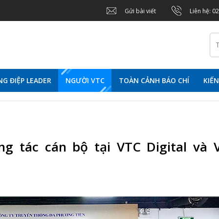
Gửi bài viết
Liên hệ: 0
G ĐIỆP LEADER
NGƯỜI VTC
TOÀN CẢNH BÁO CHÍ
KIẾ
ng tác cán bộ tại VTC Digital và 