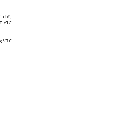
án bộ,
CT VTC
g VTC