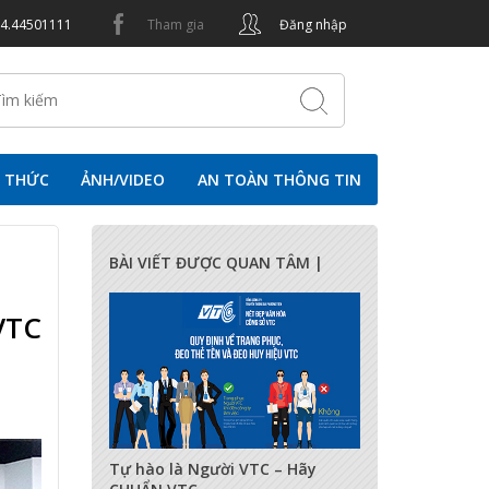
24.44501111
Tham gia
Đăng nhập
N THỨC
ẢNH/VIDEO
AN TOÀN THÔNG TIN
BÀI VIẾT ĐƯỢC QUAN TÂM |
VTC
17283
0
0
Tự hào là Người VTC – Hãy