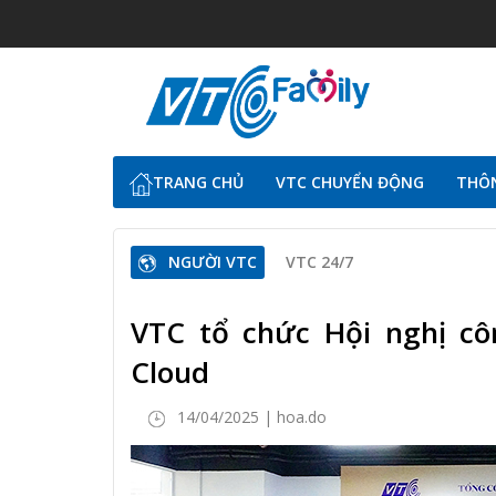
TRANG CHỦ
VTC CHUYỂN ĐỘNG
THÔN
NGƯỜI VTC
VTC 24/7
VTC tổ chức Hội nghị cô
Cloud
14/04/2025 | hoa.do