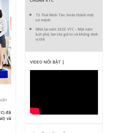
CHUẨN VTC
TS Thái Minh Tần: Hoàn thành một
sứ mệnh
Nhìn lại năm 2025: VTC – Một năm
bứt phá, lan tỏa giá trị và khẳng định
vị thế
VIDEO NỔI BẬT |
luận
TC) đã
al) và