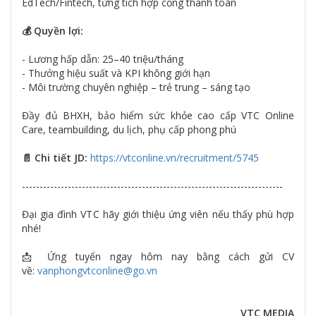
EdTech/Fintech, từng tích hợp cổng thanh toán
💰 Quyền lợi:
- Lương hấp dẫn: 25–40 triệu/tháng
- Thưởng hiệu suất và KPI không giới hạn
- Môi trường chuyên nghiệp – trẻ trung – sáng tạo
Đầy đủ BHXH, bảo hiểm sức khỏe cao cấp VTC Online
Care, teambuilding, du lịch, phụ cấp phong phú
📄 Chi tiết JD:
https://vtconline.vn/recruitment/5745
--------------------------------------------------------------------------
Đại gia đình VTC hãy giới thiệu ứng viên nếu thấy phù hợp
nhé!
📩 Ứng tuyển ngay hôm nay bằng cách gửi CV
về:
vanphongvtconline@go.vn
VTC MEDIA