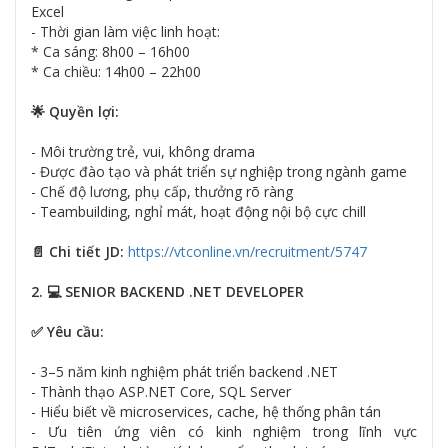
Excel
- Thời gian làm việc linh hoạt:
* Ca sáng: 8h00 – 16h00
* Ca chiều: 14h00 – 22h00
🌟 Quyền lợi:
- Môi trường trẻ, vui, không drama
- Được đào tạo và phát triển sự nghiệp trong ngành game
- Chế độ lương, phụ cấp, thưởng rõ ràng
- Teambuilding, nghỉ mát, hoạt động nội bộ cực chill
📄 Chi tiết JD:
https://vtconline.vn/recruitment/5747
2. 💻 SENIOR BACKEND .NET DEVELOPER
✅ Yêu cầu:
- 3–5 năm kinh nghiệm phát triển backend .NET
- Thành thạo ASP.NET Core, SQL Server
- Hiểu biết về microservices, cache, hệ thống phân tán
- Ưu tiên ứng viên có kinh nghiệm trong lĩnh vực