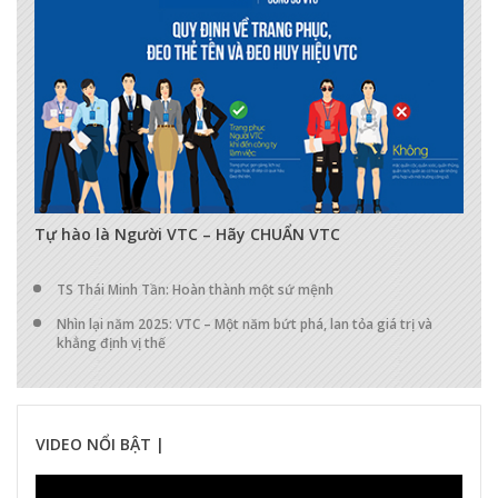
17287
0
0
Tự hào là Người VTC – Hãy CHUẨN VTC
TS Thái Minh Tần: Hoàn thành một sứ mệnh
Nhìn lại năm 2025: VTC – Một năm bứt phá, lan tỏa giá trị và
khẳng định vị thế
VIDEO NỔI BẬT |