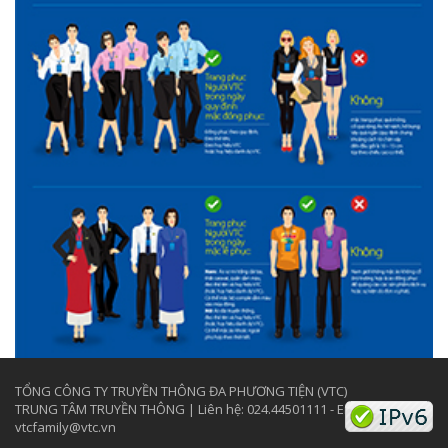
TỔNG CÔNG TY TRUYỀN THÔNG ĐA PHƯƠNG TIỆN (VTC)
TRUNG TÂM TRUYỀN THÔNG | Liên hệ: 024.44501111 - Email:
vtcfamily@vtc.vn