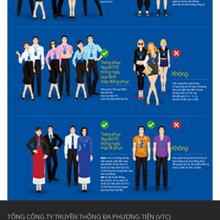
TỔNG CÔNG TY TRUYỀN THÔNG ĐA PHƯƠNG TIỆN (VTC)