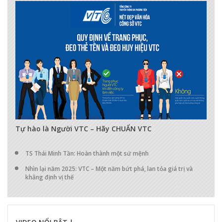
17286
0
0
Tự hào là Người VTC – Hãy CHUẨN VTC
TS Thái Minh Tần: Hoàn thành một sứ mệnh
Nhìn lại năm 2025: VTC – Một năm bứt phá, lan tỏa giá trị và
khẳng định vị thế