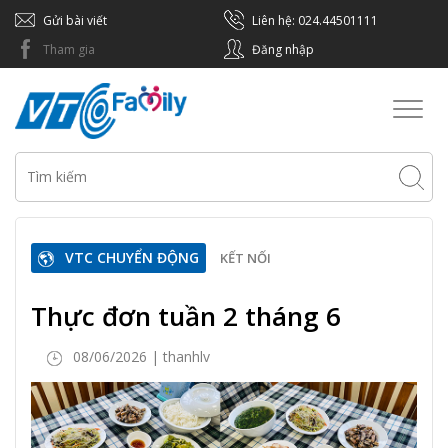
Gửi bài viết
Liên hệ: 024.44501111
Tham gia
Đăng nhập
Toggl
naviga
VTC CHUYỂN ĐỘNG
KẾT NỐI
Thực đơn tuần 2 tháng 6
08/06/2026 | thanhlv