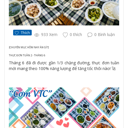
Thích
933 Xem
0 thích
0 Bình luận
[CHUYÊN MỤC HÔM NAY ĂN GÌ?]
THỰC ĐƠN TUẦN 2 - THÁNG 6
Tháng 6 đã đi được gần 1/3 chặng đường, thực đơn tuần
mới mang theo 100% năng lượng để tăng tốc thôi nào! 🚀