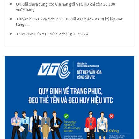
Ưu đãi chưa từng có: Gia hạn gói VTC HD chỉ còn 30.000
vnđ/tháng
Truyền hình số vệ tinh VTC: Ưu đãi đặc biệt - Đăng ký lắp đặt
tặng n...
Thực đơn Bếp VTC tuần 2 tháng 05/2024