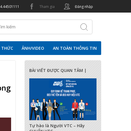
24.44501111
Tham gia
Đăng nhập
N THỨC
ẢNH/VIDEO
AN TOÀN THÔNG TIN
BÀI VIẾT ĐƯỢC QUAN TÂM |
ong
17277
0
0
Tự hào là Người VTC – Hãy