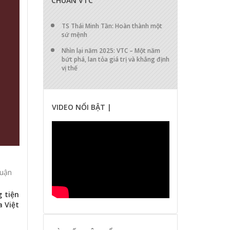
CHUẨN VTC
TS Thái Minh Tần: Hoàn thành một
sứ mệnh
Nhìn lại năm 2025: VTC – Một năm
bứt phá, lan tỏa giá trị và khẳng định
vị thế
VIDEO NỔI BẬT |
luận
 tiện
a Việt