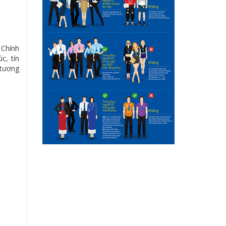
 Chính
c, tín
 tương