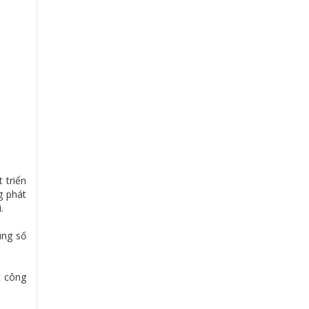
 triển
g phát
.
ung số
t công