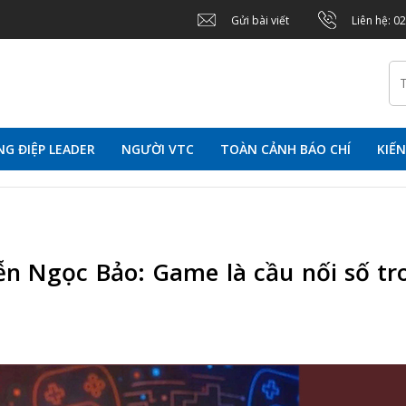
Gửi bài viết
Liên hệ: 0
G ĐIỆP LEADER
NGƯỜI VTC
TOÀN CẢNH BÁO CHÍ
KIẾ
n Ngọc Bảo: Game là cầu nối số tr