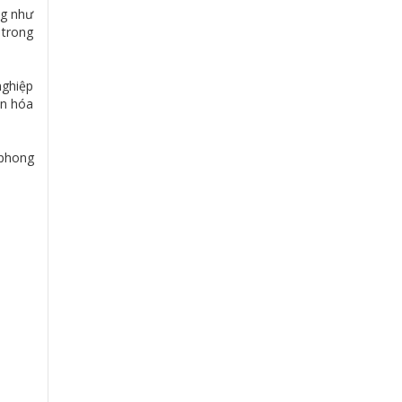
ng như
 trong
nghiệp
ăn hóa
 phong