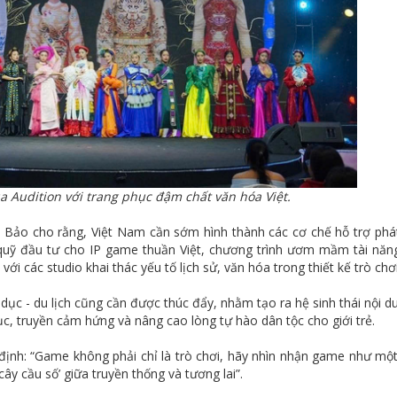
a Audition với trang phục đậm chất văn hóa Việt.
Bảo cho rằng, Việt Nam cần sớm hình thành các cơ chế hỗ trợ phát
quỹ đầu tư cho IP game thuần Việt, chương trình ươm mầm tài năn
ới các studio khai thác yếu tố lịch sử, văn hóa trong thiết kế trò chơi
o dục - du lịch cũng cần được thúc đẩy, nhằm tạo ra hệ sinh thái nội d
dục, truyền cảm hứng và nâng cao lòng tự hào dân tộc cho giới trẻ.
định: “Game không phải chỉ là trò chơi, hãy nhìn nhận game như mộ
cây cầu số’ giữa truyền thống và tương lai”.