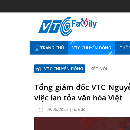
TRANG CHỦ
VTC CHUYỂN ĐỘNG
THÔN
VTC CHUYỂN ĐỘNG
KẾT NỐI
Tổng giám đốc VTC Nguyễ
việc lan tỏa văn hóa Việt
09/06/2025 | hoa.do