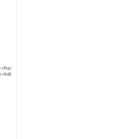
m nhạc
n nhất