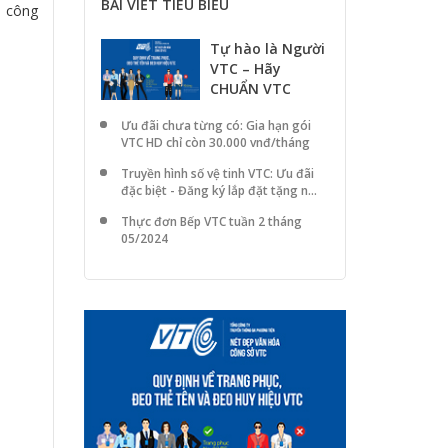
BÀI VIẾT TIÊU BIỂU
n công
Tự hào là Người
VTC – Hãy
CHUẨN VTC
Ưu đãi chưa từng có: Gia hạn gói
VTC HD chỉ còn 30.000 vnđ/tháng
Truyền hình số vệ tinh VTC: Ưu đãi
đặc biệt - Đăng ký lắp đặt tặng n...
Thực đơn Bếp VTC tuần 2 tháng
05/2024