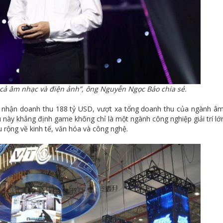
ả âm nhạc và điện ảnh”, ông Nguyễn Ngọc Bảo chia sẻ.
 nhận doanh thu 188 tỷ USD, vượt xa tổng doanh thu của ngành â
ều này khẳng định game không chỉ là một ngành công nghiệp giải trí lớ
 rộng về kinh tế, văn hóa và công nghệ.