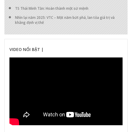
TS Thái Minh Tần: Hoàn thành một sứ mệnh
Nhìn lại năm 2025: VTC – Một năm bứt phá, lan tỏa giá trị và
khẳng định vị thế
VIDEO NỔI BẬT |