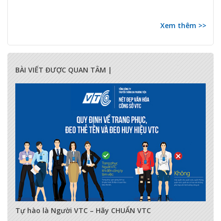
Xem thêm >>
BÀI VIẾT ĐƯỢC QUAN TÂM |
17285
0
0
Tự hào là Người VTC – Hãy CHUẨN VTC