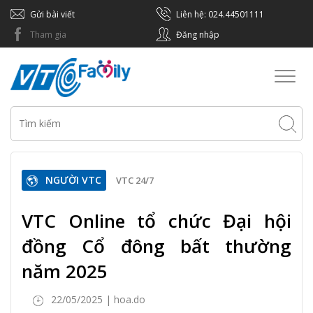
Gửi bài viết
Liên hệ: 024.44501111
Tham gia
Đăng nhập
Toggl
naviga
NGƯỜI VTC
VTC 24/7
VTC Online tổ chức Đại hội
đồng Cổ đông bất thường
năm 2025
22/05/2025 | hoa.do