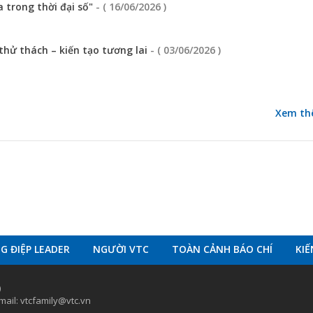
 trong thời đại số"
- ( 16/06/2026 )
thử thách – kiến tạo tương lai
- ( 03/06/2026 )
Xem th
 ĐIỆP LEADER
NGƯỜI VTC
TOÀN CẢNH BÁO CHÍ
KI
)
ail: vtcfamily@vtc.vn