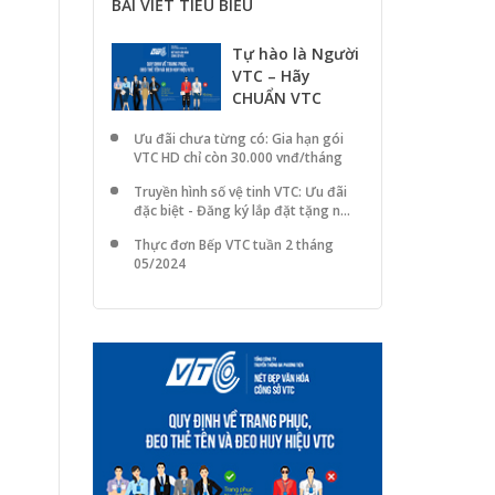
BÀI VIẾT TIÊU BIỂU
Tự hào là Người
VTC – Hãy
CHUẨN VTC
Ưu đãi chưa từng có: Gia hạn gói
VTC HD chỉ còn 30.000 vnđ/tháng
Truyền hình số vệ tinh VTC: Ưu đãi
đặc biệt - Đăng ký lắp đặt tặng n...
Thực đơn Bếp VTC tuần 2 tháng
05/2024