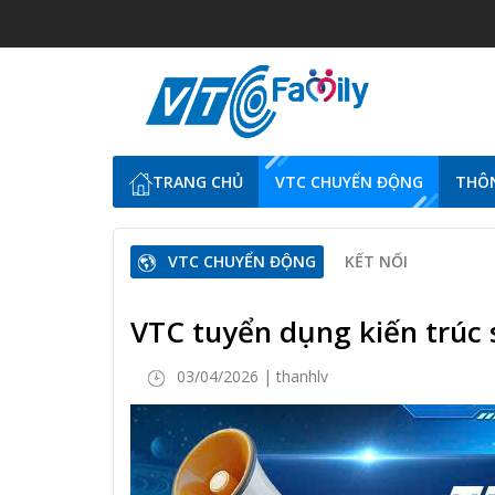
TRANG CHỦ
VTC CHUYỂN ĐỘNG
THÔN
VTC CHUYỂN ĐỘNG
KẾT NỐI
VTC tuyển dụng kiến trúc 
03/04/2026 | thanhlv