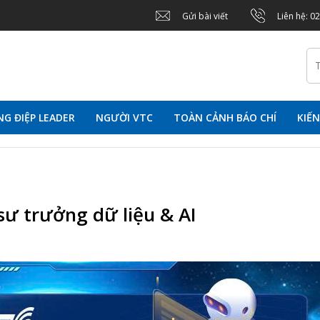
Gửi bài viết
Liên hệ: 0
G ĐIỆP LEADER
NGƯỜI VTC
TOÀN CẢNH BÁO CHÍ
KIẾ
sư trưởng dữ liệu & AI