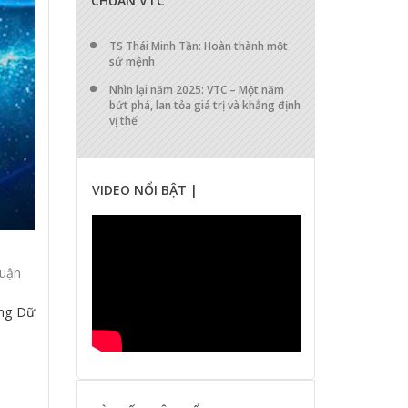
CHUẨN VTC
TS Thái Minh Tần: Hoàn thành một
sứ mệnh
Nhìn lại năm 2025: VTC – Một năm
bứt phá, lan tỏa giá trị và khẳng định
vị thế
VIDEO NỔI BẬT |
luận
ảng Dữ