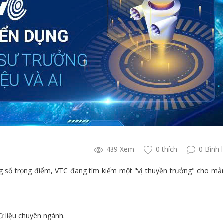
489 Xem
0 thích
0 Bình 
ng số trọng điểm, VTC đang tìm kiếm một "vị thuyền trưởng" cho m
dữ liệu chuyên ngành.