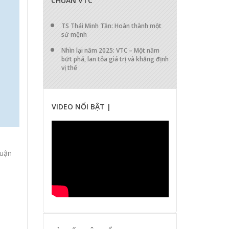
CHUẨN VTC
TS Thái Minh Tần: Hoàn thành một
sứ mệnh
Nhìn lại năm 2025: VTC – Một năm
bứt phá, lan tỏa giá trị và khẳng định
vị thế
VIDEO NỔI BẬT |
luận