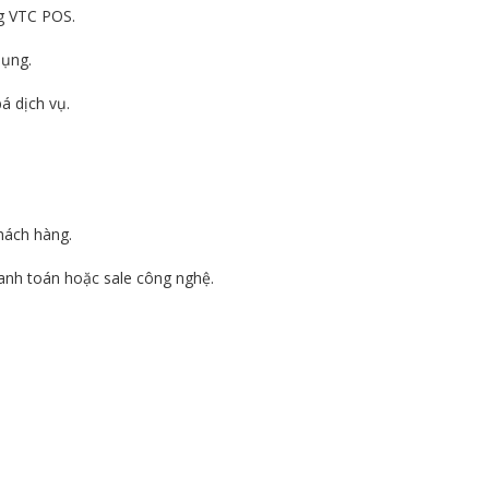
ng VTC POS.
dụng.
bá dịch vụ.
hách hàng.
hanh toán hoặc sale công nghệ.