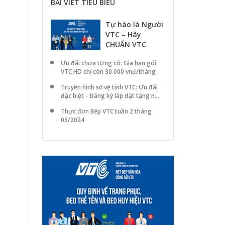
BÀI VIẾT TIÊU BIỂU
Tự hào là Người
VTC – Hãy
CHUẨN VTC
Ưu đãi chưa từng có: Gia hạn gói
VTC HD chỉ còn 30.000 vnđ/tháng
Truyền hình số vệ tinh VTC: Ưu đãi
đặc biệt - Đăng ký lắp đặt tặng n...
Thực đơn Bếp VTC tuần 2 tháng
05/2024