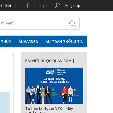
24.44501111
Tham gia
Đăng nhập
N THỨC
ẢNH/VIDEO
AN TOÀN THÔNG TIN
BÀI VIẾT ĐƯỢC QUAN TÂM |
17285
0
0
Tự hào là Người VTC – Hãy