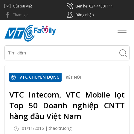
Gửi bài viết
Liên hệ: 024.44501111
Tham gia
Đăng nhập
Toggl
naviga
VTC CHUYỂN ĐỘNG
KẾT NỐI
VTC Intecom, VTC Mobile lọt
Top 50 Doanh nghiệp CNTT
hàng đầu Việt Nam
01/11/2016 | thao.truong