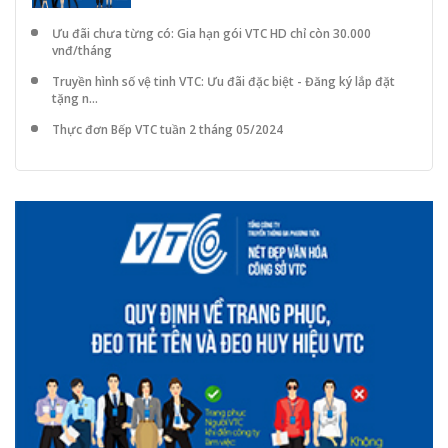
Ưu đãi chưa từng có: Gia hạn gói VTC HD chỉ còn 30.000
vnđ/tháng
Truyền hình số vệ tinh VTC: Ưu đãi đặc biệt - Đăng ký lắp đặt
tặng n...
Thực đơn Bếp VTC tuần 2 tháng 05/2024