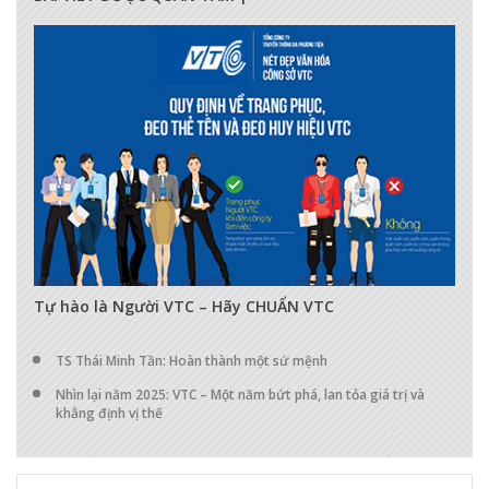
17287
0
0
Tự hào là Người VTC – Hãy CHUẨN VTC
TS Thái Minh Tần: Hoàn thành một sứ mệnh
Nhìn lại năm 2025: VTC – Một năm bứt phá, lan tỏa giá trị và
khẳng định vị thế