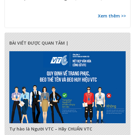
Xem thêm >>
BÀI VIẾT ĐƯỢC QUAN TÂM |
17285
0
0
Tự hào là Người VTC – Hãy CHUẨN VTC