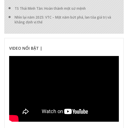
TS Thái Minh Tần: Hoàn thành một sứ mệnh
Nhìn lại năm 2025: VTC – Một năm bứt phá, lan tỏa giá trị và
khẳng định vị thế
VIDEO NỔI BẬT |