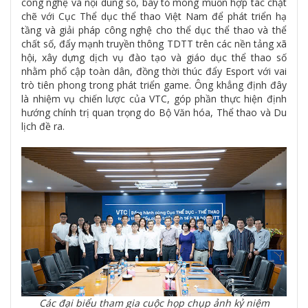
công nghệ và nội dung số, bày tỏ mong muốn hợp tác chặt
chẽ với Cục Thể dục thể thao Việt Nam để phát triển hạ
tầng và giải pháp công nghệ cho thể dục thể thao và thể
chất số, đẩy mạnh truyền thông TDTT trên các nền tảng xã
hội, xây dựng dịch vụ đào tạo và giáo dục thể thao số
nhằm phổ cập toàn dân, đồng thời thúc đẩy Esport với vai
trò tiên phong trong phát triển game. Ông khẳng định đây
là nhiệm vụ chiến lược của VTC, góp phần thực hiện định
hướng chính trị quan trọng do Bộ Văn hóa, Thể thao và Du
lịch đề ra.
Các đại biểu tham gia cuộc họp chụp ảnh kỷ niệm