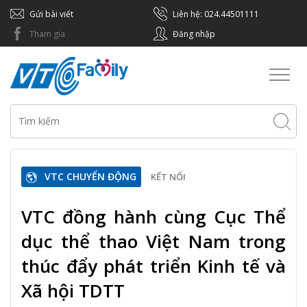
Gửi bài viết
Liên hệ: 024.44501111
Tham gia
Đăng nhập
Toggl
naviga
VTC CHUYỂN ĐỘNG
KẾT NỐI
VTC đồng hành cùng Cục Thể
dục thể thao Việt Nam trong
thúc đẩy phát triển Kinh tế và
Xã hội TDTT