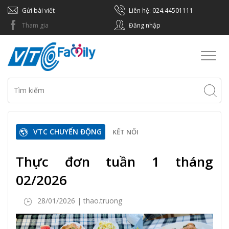
Gửi bài viết
Liên hệ: 024.44501111
Tham gia
Đăng nhập
Toggl
naviga
VTC CHUYỂN ĐỘNG
KẾT NỐI
Thực đơn tuần 1 tháng
02/2026
28/01/2026 | thao.truong