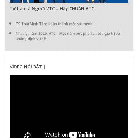
17277
0
0
Tự hào là Người VTC – Hãy CHUẨN VTC
TS Thái Minh Tần: Hoàn thành một sứ mệnh
Nhìn lại năm 2025: VTC – Một năm bứt phá, lan tỏa giá trị và
khẳng định vị thế
VIDEO NỔI BẬT |