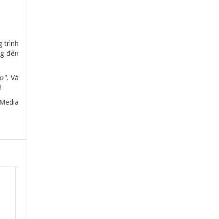
 trình
ng đến
p"
. Và
!
Media