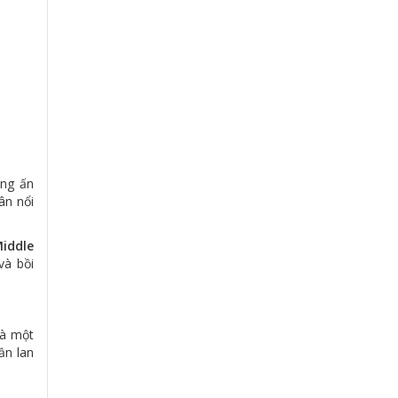
ùng ấn
ân nổi
iddle
và bồi
là một
ần lan