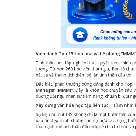
Vinh danh Top 15 tinh hoa và bệ phóng "MMM
Tinh thần học tập nghiêm túc, quyết tâm chinh 
tượng. Từ hơn 260 học viên tham gia, Ban tổ chức
bật cả về thành tích điểm số lẫn tinh thần cầu thị.
Đặc biệt, phần thưởng xứng đáng dành cho Top 1
Manager (MMM)"
. Đây là khóa học chuyên sâu 
dưỡng đội ngũ nhân sự tiềm năng, chuẩn bị đội ng
Xây dựng văn hóa học tập liên tục – Tầm nhìn 
Sự kiện ra mắt IBS không chỉ là một bước tiến của
dấu ấn đẹp minh chứng cho sự hợp tác, cộng hưở
tỏa mạnh mẽ tinh thần đổi mới, sẻ chia tri thức và