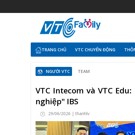
TRANG CHỦ
VTC CHUYỂN ĐỘNG
THÔN
NGƯỜI VTC
TEAM
VTC Intecom và VTC Edu: 
nghiệp" IBS
29/06/2026 | thanhlv