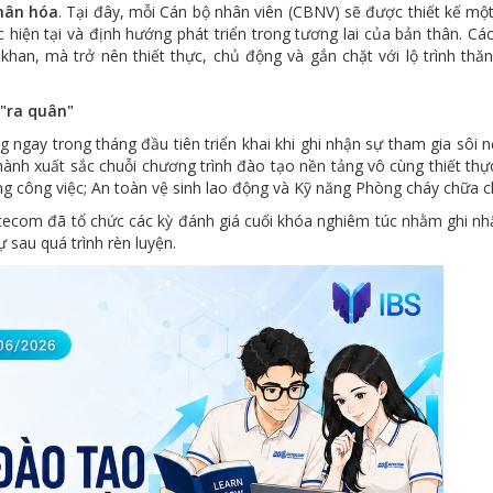
hân hóa
. Tại đây, mỗi Cán bộ nhân viên (CBNV) sẽ được thiết kế mộ
iệc hiện tại và định hướng phát triển trong tương lai của bản thân. Các
khan, mà trở nên thiết thực, chủ động và gắn chặt với lộ trình thăn
"ra quân"
ngay trong tháng đầu tiên triển khai khi ghi nhận sự tham gia sôi n
nh xuất sắc chuỗi chương trình đào tạo nền tảng vô cùng thiết thự
 công việc; An toàn vệ sinh lao động và Kỹ năng Phòng cháy chữa c
tecom đã tổ chức các kỳ đánh giá cuối khóa nghiêm túc nhằm ghi nh
sau quá trình rèn luyện.