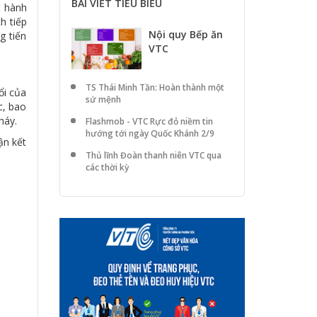
BÀI VIẾT TIÊU BIỂU
t hành
h tiếp
Nội quy Bếp ăn
g tiến
VTC
TS Thái Minh Tần: Hoàn thành một
ổi của
sứ mệnh
c, bao
háy.
Flashmob - VTC Rực đỏ niềm tin
hướng tới ngày Quốc Khánh 2/9
ận kết
Thủ lĩnh Đoàn thanh niên VTC qua
các thời kỳ