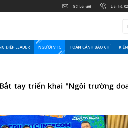
Gửi bài viết
Liên hệ: 0
G ĐIỆP LEADER
NGƯỜI VTC
TOÀN CẢNH BÁO CHÍ
KIẾ
Bắt tay triển khai "Ngôi trường do