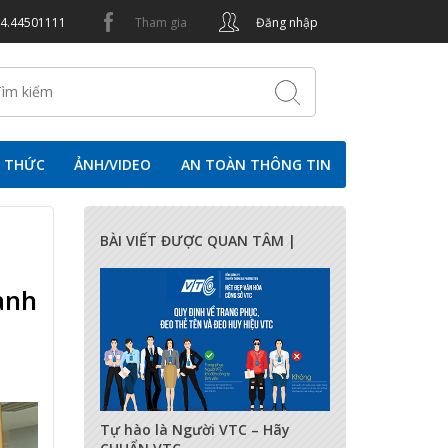
24.44501111
Tham gia
Đăng nhập
N THỨC
ẢNH/VIDEO
AN TOÀN THÔNG TIN
BÀI VIẾT ĐƯỢC QUAN TÂM |
anh
17294
0
0
Tự hào là Người VTC – Hãy