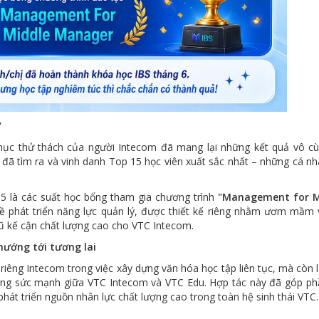
"
phục thử thách của người Intecom đã mang lại những kết quả vô c
 đã tìm ra và vinh danh Top 15 học viên xuất sắc nhất – những cá nh
5 là các suất học bổng tham gia chương trình
"Management for M
về phát triển năng lực quản lý, được thiết kế riêng nhằm ươm mầm 
ũ kế cận chất lượng cao cho VTC Intecom.
hướng tới tương lai
 riêng Intecom trong việc xây dựng văn hóa học tập liên tục, mà còn 
ng sức mạnh giữa VTC Intecom và VTC Edu. Hợp tác này đã góp ph
 phát triển nguồn nhân lực chất lượng cao trong toàn hệ sinh thái VTC.