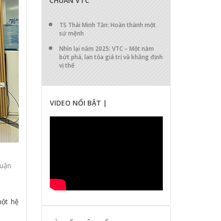
CHUẨN VTC
TS Thái Minh Tần: Hoàn thành một
sứ mệnh
Nhìn lại năm 2025: VTC – Một năm
bứt phá, lan tỏa giá trị và khẳng định
vị thế
VIDEO NỔI BẬT |
luận
một hệ