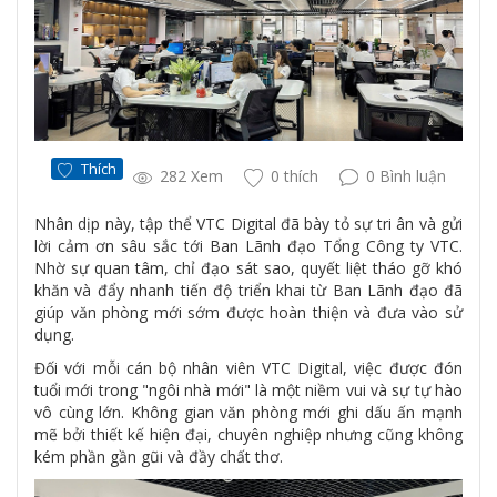
Thích
282 Xem
0 thích
0 Bình luận
Nhân dịp này, tập thể VTC Digital đã bày tỏ sự tri ân và gửi
lời cảm ơn sâu sắc tới Ban Lãnh đạo Tổng Công ty VTC.
Nhờ sự quan tâm, chỉ đạo sát sao, quyết liệt tháo gỡ khó
khăn và đẩy nhanh tiến độ triển khai từ Ban Lãnh đạo đã
giúp văn phòng mới sớm được hoàn thiện và đưa vào sử
dụng.
Đối với mỗi cán bộ nhân viên VTC Digital, việc được đón
tuổi mới trong "ngôi nhà mới" là một niềm vui và sự tự hào
vô cùng lớn. Không gian văn phòng mới ghi dấu ấn mạnh
mẽ bởi thiết kế hiện đại, chuyên nghiệp nhưng cũng không
kém phần gần gũi và đầy chất thơ.