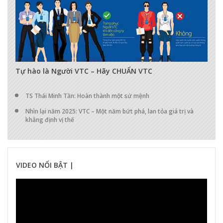
17289
0
0
Tự hào là Người VTC – Hãy CHUẨN VTC
TS Thái Minh Tần: Hoàn thành một sứ mệnh
Nhìn lại năm 2025: VTC – Một năm bứt phá, lan tỏa giá trị và
khẳng định vị thế
VIDEO NỔI BẬT |