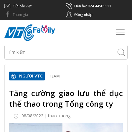
Gửi bài viết
Liên hệ: 024.44501111
Tham gia
Đăng nhập
Toggl
naviga
NGƯỜI VTC
TEAM
Tăng cường giao lưu thể dục
thể thao trong Tổng công ty
08/08/2022 | thao.truong