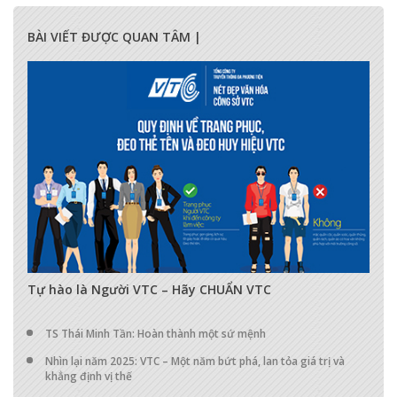
BÀI VIẾT ĐƯỢC QUAN TÂM |
17289
0
0
Tự hào là Người VTC – Hãy CHUẨN VTC
TS Thái Minh Tần: Hoàn thành một sứ mệnh
Nhìn lại năm 2025: VTC – Một năm bứt phá, lan tỏa giá trị và
khẳng định vị thế