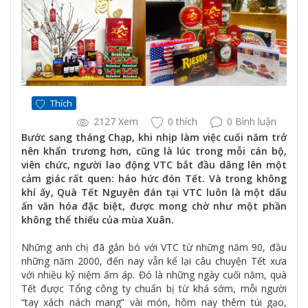
Thích
2127 Xem
0 thích
0 Bình luận
Bước sang tháng Chạp, khi nhịp làm việc cuối năm trở
nên khẩn trương hơn, cũng là lúc trong mỗi cán bộ,
viên chức, người lao động VTC bắt đầu dâng lên một
cảm giác rất quen: háo hức đón Tết. Và trong không
khí ấy, Quà Tết Nguyên đán tại VTC luôn là một dấu
ấn văn hóa đặc biệt, được mong chờ như một phần
không thể thiếu của mùa Xuân.
Những anh chị đã gắn bó với VTC từ những năm 90, đầu
những năm 2000, đến nay vẫn kể lại câu chuyện Tết xưa
với nhiều kỷ niệm ấm áp. Đó là những ngày cuối năm, quà
Tết được Tổng công ty chuẩn bị từ khá sớm, mỗi người
“tay xách nách mang” vài món, hôm nay thêm túi gạo,