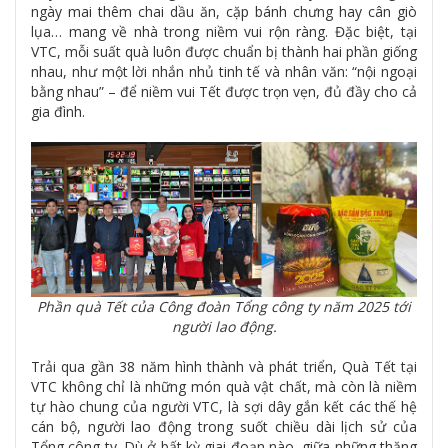
ngày mai thêm chai dầu ăn, cặp bánh chưng hay cân giò
lụa… mang về nhà trong niềm vui rộn ràng. Đặc biệt, tại
VTC, mỗi suất quà luôn được chuẩn bị thành hai phần giống
nhau, như một lời nhắn nhủ tinh tế và nhân văn: “nội ngoại
bằng nhau” – để niềm vui Tết được trọn vẹn, đủ đầy cho cả
gia đình.
Phần quà Tết của Công đoàn Tổng công ty năm 2025 tới
người lao động.
Trải qua gần 38 năm hình thành và phát triển, Quà Tết tại
VTC không chỉ là những món quà vật chất, mà còn là niềm
tự hào chung của người VTC, là sợi dây gắn kết các thế hệ
cán bộ, người lao động trong suốt chiều dài lịch sử của
Tổng công ty. Dù ở bất kỳ giai đoạn nào, giữa những thăng