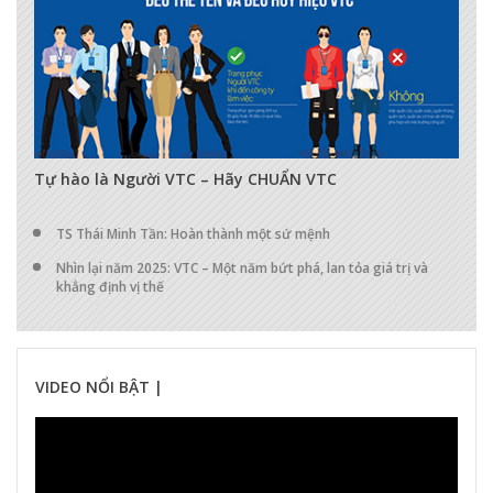
17272
0
0
Tự hào là Người VTC – Hãy CHUẨN VTC
TS Thái Minh Tần: Hoàn thành một sứ mệnh
Nhìn lại năm 2025: VTC – Một năm bứt phá, lan tỏa giá trị và
khẳng định vị thế
VIDEO NỔI BẬT |