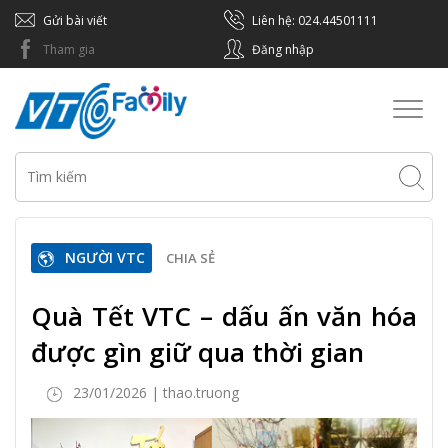
Gửi bài viết
Liên hệ: 024.44501111
Tham gia
Đăng nhập
Toggl
naviga
NGƯỜI VTC
CHIA SẺ
Quà Tết VTC – dấu ấn văn hóa
được gìn giữ qua thời gian
23/01/2026 | thao.truong