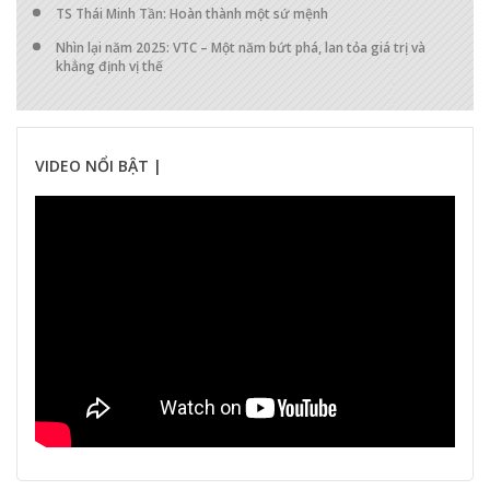
TS Thái Minh Tần: Hoàn thành một sứ mệnh
Nhìn lại năm 2025: VTC – Một năm bứt phá, lan tỏa giá trị và
khẳng định vị thế
VIDEO NỔI BẬT |