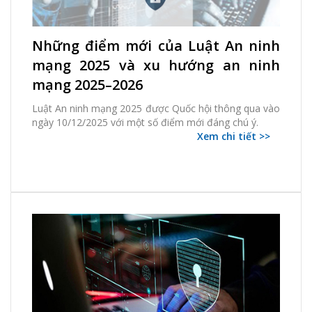
26 Tháng 01, 2026 | thao.truong
Những điểm mới của Luật An ninh
3097 Xem
0 thích
0 Bình luận
mạng 2025 và xu hướng an ninh
mạng 2025–2026
Luật An ninh mạng 2025 được Quốc hội thông qua vào
ngày 10/12/2025 với một số điểm mới đáng chú ý.
Xem chi tiết >>