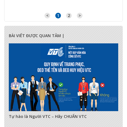
<
1
2
>
BÀI VIẾT ĐƯỢC QUAN TÂM |
17285
0
0
Tự hào là Người VTC – Hãy CHUẨN VTC