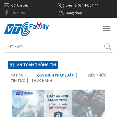
Gửi bài viết
Liên hệ: 024.44501111
Tham gia
Đăng nhập
Toggl
naviga
AN TOÀN THÔNG TIN
TẤT CẢ
QUY ĐỊNH PHÁP LUẬT
KIẾN THỨC
TIN TỨC
THỰC HÀNH