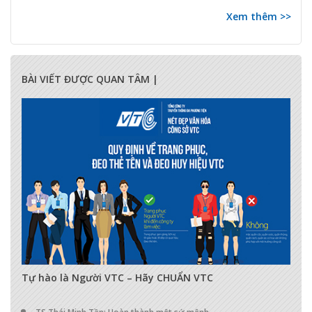
Xem thêm >>
BÀI VIẾT ĐƯỢC QUAN TÂM |
17285
0
0
Tự hào là Người VTC – Hãy CHUẨN VTC