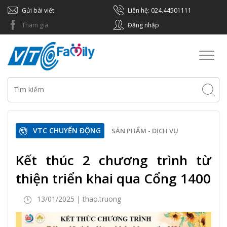
Gửi bài viết
Liên hệ: 024.44501111
Tham gia
Đăng nhập
Toggl
naviga
VTC CHUYỂN ĐỘNG
SẢN PHẨM - DỊCH VỤ
Kết thúc 2 chương trình từ
thiện triển khai qua Cổng 1400
13/01/2025 | thao.truong