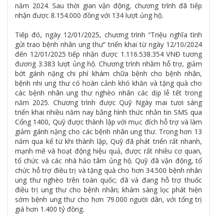
năm 2024. Sau thời gian vận động, chương trình đã tiếp
nhận được 8.154.000 đồng với 134 lượt ủng hộ.
Tiếp đó, ngày 12/01/2025, chương trình “Triệu nghĩa tình
gửi trao bệnh nhân ung thư” triển khai từ ngày 12/10/2024
đến 12/01/2025 tiếp nhận được 1.116.538.354 VNĐ tương
đương 3.383 lượt ủng hộ. Chương trình nhằm hỗ trợ, giảm
bớt gánh nặng chi phí khám chữa bệnh cho bệnh nhân,
bệnh nhi ung thư có hoàn cảnh khó khăn và tặng quà cho
các bệnh nhân ung thư nghèo nhân các dịp lễ tết trong
năm 2025. Chương trình được Quỹ Ngày mai tươi sáng
triển khai nhiều năm nay bằng hình thức nhắn tin SMS qua
Cổng 1400, Quỹ được thành lập với mục đích hỗ trợ và làm
giảm gánh nặng cho các bệnh nhân ung thư. Trong hơn 13
năm qua kể từ khi thành lập, Quỹ đã phát triển rất nhanh,
mạnh mẽ và hoạt động hiệu quả, được rất nhiều cơ quan,
tổ chức và các nhà hảo tâm ủng hộ. Quỹ đã vận động, tổ
chức hỗ trợ điều trị và tặng quà cho hơn 34.500 bệnh nhân
ung thư nghèo trên toàn quốc; đã và đang hỗ trợ thuốc
điều trị ung thư cho bệnh nhân; khám sàng lọc phát hiện
sớm bệnh ung thư cho hơn 79.000 người dân, với tổng trị
giá hơn 1.400 tỷ đồng.