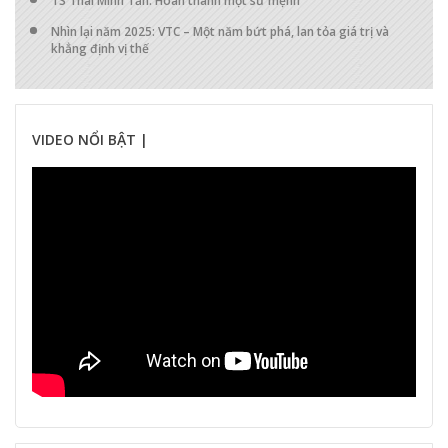
TS Thái Minh Tần: Hoàn thành một sứ mệnh
Nhìn lại năm 2025: VTC – Một năm bứt phá, lan tỏa giá trị và
khẳng định vị thế
VIDEO NỔI BẬT |