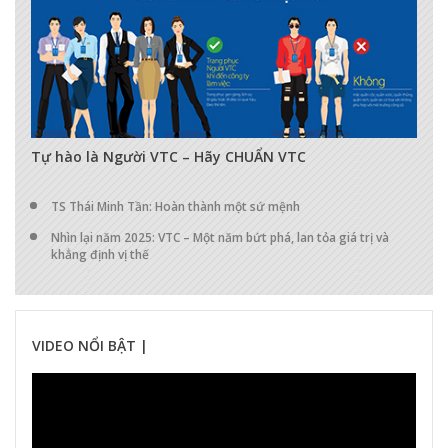
17285
0
0
Tự hào là Người VTC – Hãy CHUẨN VTC
TS Thái Minh Tần: Hoàn thành một sứ mệnh
Nhìn lại năm 2025: VTC – Một năm bứt phá, lan tỏa giá trị và
khẳng định vị thế
VIDEO NỔI BẬT |