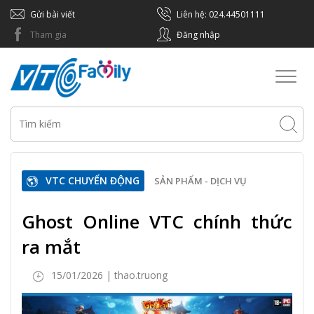
Gửi bài viết
Liên hệ: 024.44501111
Tham gia
Đăng nhập
Toggl
naviga
VTC CHUYỂN ĐỘNG
SẢN PHẨM - DỊCH VỤ
Ghost Online VTC chính thức
ra mắt
15/01/2026 | thao.truong