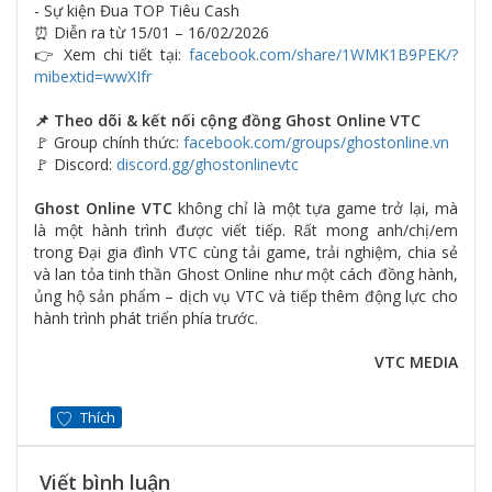
- Sự kiện Đua TOP Tiêu Cash
⏰ Diễn ra từ 15/01 – 16/02/2026
👉 Xem chi tiết tại:
facebook.com/share/1WMK1B9PEK/?
mibextid=wwXIfr
📌 Theo dõi & kết nối cộng đồng Ghost Online VTC
🚩 Group chính thức:
facebook.com/groups/ghostonline.vn
🚩 Discord:
discord.gg/ghostonlinevtc
Ghost Online VTC
không chỉ là một tựa game trở lại, mà
là một hành trình được viết tiếp. Rất mong anh/chị/em
trong Đại gia đình VTC cùng tải game, trải nghiệm, chia sẻ
và lan tỏa tinh thần Ghost Online như một cách đồng hành,
ủng hộ sản phẩm – dịch vụ VTC và tiếp thêm động lực cho
hành trình phát triển phía trước.
VTC MEDIA
Thích
Viết bình luận