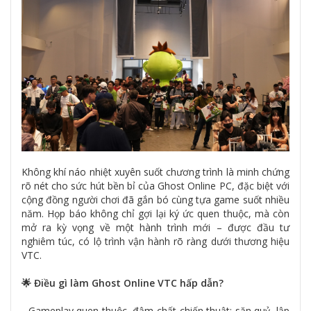
Không khí náo nhiệt xuyên suốt chương trình là minh chứng
rõ nét cho sức hút bền bỉ của Ghost Online PC, đặc biệt với
cộng đồng người chơi đã gắn bó cùng tựa game suốt nhiều
năm. Họp báo không chỉ gợi lại ký ức quen thuộc, mà còn
mở ra kỳ vọng về một hành trình mới – được đầu tư
nghiêm túc, có lộ trình vận hành rõ ràng dưới thương hiệu
VTC.
🌟 Điều gì làm Ghost Online VTC hấp dẫn?
- Gameplay quen thuộc, đậm chất chiến thuật: săn quỷ, lập