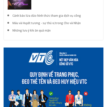
Cảnh báo lừa đảo hình thức tham gia dịch vụ công
Máu và Huyết tương - sự thú vị trong Cho và Nhận
Những lưu ý khi ăn quả mận