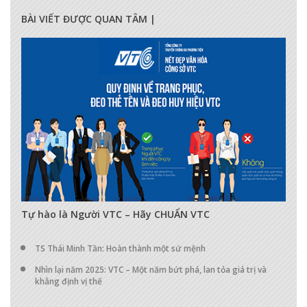
BÀI VIẾT ĐƯỢC QUAN TÂM |
17298
0
0
Tự hào là Người VTC – Hãy CHUẨN VTC
TS Thái Minh Tần: Hoàn thành một sứ mệnh
Nhìn lại năm 2025: VTC – Một năm bứt phá, lan tỏa giá trị và
khẳng định vị thế