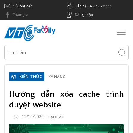
Gửi bài viết
Liên hệ: 024.44501111
Tham gia
Đăng nhập
Toggl
naviga
KIẾN THỨC
KỸ NĂNG
Hướng dẫn xóa cache trình
duyệt website
12/10/2020 | ngoc.vu