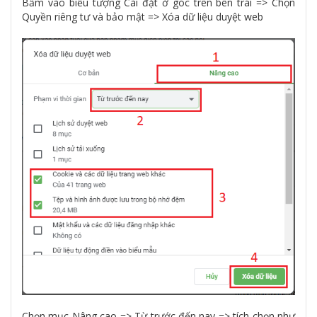
Bấm vào biểu tượng Cài đặt ở góc trên bên trái => Chọn
Quyền riêng tư và bảo mật => Xóa dữ liệu duyệt web
Chọn mục Nâng cao => Từ trước đến nay => tích chọn như