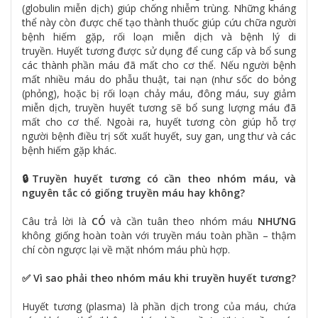
(globulin miễn dịch) giúp chống nhiễm trùng. Những kháng
thể này còn được chế tạo thành thuốc giúp cứu chữa người
bệnh hiếm gặp, rối loạn miễn dịch và bệnh lý di
truyền. Huyết tương được sử dụng để cung cấp và bổ sung
các thành phần máu đã mất cho cơ thể. Nếu người bệnh
mất nhiều máu do phẫu thuật, tai nạn (như sốc do bỏng
(phỏng), hoặc bị rối loạn chảy máu, đông máu, suy giảm
miễn dịch, truyền huyết tương sẽ bổ sung lượng máu đã
mất cho cơ thể. Ngoài ra, huyết tương còn giúp hỗ trợ
người bệnh điều trị sốt xuất huyết, suy gan, ung thư và các
bệnh hiếm gặp khác.
🔒Truyền huyết tương có cần theo nhóm máu, và
nguyên tắc có giống truyền máu hay không?
Câu trả lời là
CÓ
và cần tuân theo nhóm máu
NHƯNG
không giống hoàn toàn với truyền máu toàn phần – thậm
chí còn ngược lại về mặt nhóm máu phù hợp.
✅ Vì sao phải theo nhóm máu khi truyền huyết tương?
Huyết tương (plasma) là phần dịch trong của máu, chứa