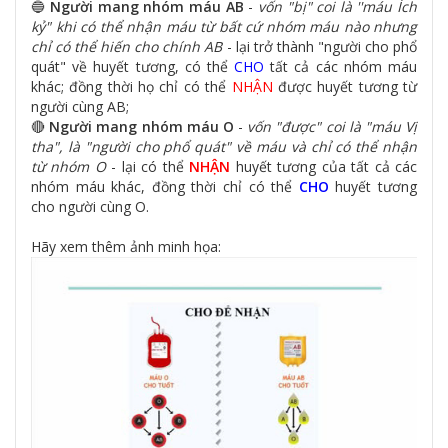
🔵
Người mang nhóm máu AB
-
vốn "bị" coi là ''máu Ích
kỷ" khi có thể nhận máu từ bất cứ nhóm máu nào nhưng
chỉ có thể hiến cho chính AB
-
lại trở thành "người cho phổ
quát" về huyết tương, có thể
CHO
tất cả các nhóm máu
khác; đồng thời họ chỉ có thể
NHẬN
được huyết tương từ
người cùng AB;
🔴
Người mang nhóm máu O
-
vốn "được" coi là "máu Vị
tha", là "người cho phổ quát" về máu và chỉ có thể nhận
từ nhóm O
- lại có thể
NHẬN
huyết tương của tất cả các
nhóm máu khác, đồng thời chỉ có thể
CHO
huyết tương
cho người cùng O.
Hãy xem thêm ảnh minh họa: