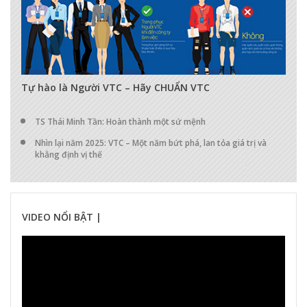
17298
0
0
Tự hào là Người VTC – Hãy CHUẨN VTC
TS Thái Minh Tần: Hoàn thành một sứ mệnh
Nhìn lại năm 2025: VTC – Một năm bứt phá, lan tỏa giá trị và
khẳng định vị thế
VIDEO NỔI BẬT |