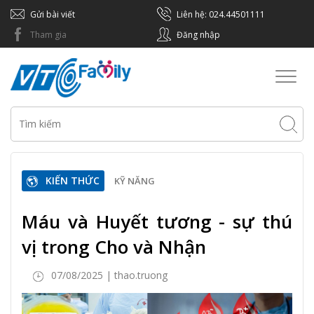
Gửi bài viết
Liên hệ: 024.44501111
Tham gia
Đăng nhập
Toggl
naviga
KIẾN THỨC
KỸ NĂNG
Máu và Huyết tương - sự thú
vị trong Cho và Nhận
07/08/2025 | thao.truong