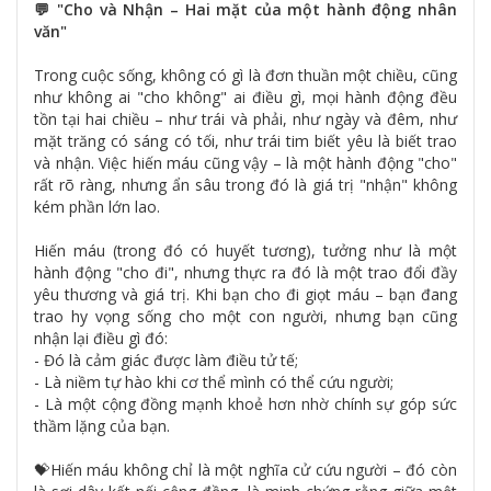
💬 "Cho và Nhận – Hai mặt của một hành động nhân
văn"
Trong cuộc sống, không có gì là đơn thuần một chiều, cũng
như không ai "cho không" ai điều gì, mọi hành động đều
tồn tại hai chiều – như trái và phải, như ngày và đêm, như
mặt trăng có sáng có tối, như trái tim biết yêu là biết trao
và nhận. Việc hiến máu cũng vậy – là một hành động "cho"
rất rõ ràng, nhưng ẩn sâu trong đó là giá trị "nhận" không
kém phần lớn lao.
Hiến máu (trong đó có huyết tương), tưởng như là một
hành động "cho đi", nhưng thực ra đó là một trao đổi đầy
yêu thương và giá trị. Khi bạn cho đi giọt máu – bạn đang
trao hy vọng sống cho một con người, nhưng bạn cũng
nhận lại điều gì đó:
- Đó là cảm giác được làm điều tử tế;
- Là niềm tự hào khi cơ thể mình có thể cứu người;
- Là một cộng đồng mạnh khoẻ hơn nhờ chính sự góp sức
thầm lặng của bạn.
💝Hiến máu không chỉ là một nghĩa cử cứu người – đó còn