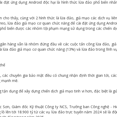
i đặt ứng dụng Android độc hại là hình thức lừa đảo phổ biến nh
òn cho thấy, cùng với 2 hình thức là lừa đảo, giả mạo các dịch vụ liê
ị treo, lừa đảo giả mạo cơ quan chức năng để cài đặt ứng dụng Andro
đảo phổ biến được các nhóm tội phạm mạng sử dụng trong các chiến dị
ngân hàng vẫn là nhóm đứng đầu về các cuộc tấn công lừa đảo, gi
 là lừa đảo giả mạo cơ quan chức năng (13%) và lừa đảo trong lĩnh v
 thể
 các chuyên gia bảo mật đều có chung nhận định thời gian tới, các
ng mạnh mẽ.
 tận dụng để xây dựng chiến dịch giả mạo tinh vi hơn, đặc biệt là g
c Sơn, Giám đốc Kỹ thuật Công ty NCS, Trưởng ban Công nghệ - Hi
 lồ lên tới 18.900 tỷ từ các vụ lừa đảo trực tuyến năm 2024 sẽ là độ