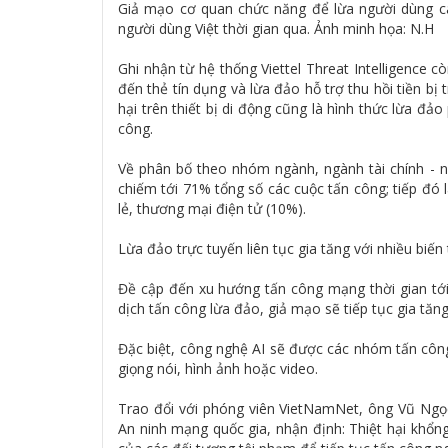
Giả mạo cơ quan chức năng để lừa người dùng cà
người dùng Việt thời gian qua. Ảnh minh họa: N.H
Ghi nhận từ hệ thống Viettel Threat Intelligence c
đến thẻ tín dụng và lừa đảo hỗ trợ thu hồi tiền b
hại trên thiết bị di động cũng là hình thức lừa 
công.
Về phân bố theo nhóm ngành, ngành tài chính - 
chiếm tới 71% tổng số các cuộc tấn công; tiếp đó
lẻ, thương mại điện tử (10%).
Lừa đảo trực tuyến liên tục gia tăng với nhiều biến
Đề cập đến xu hướng tấn công mạng thời gian tới,
dịch tấn công lừa đảo, giả mạo sẽ tiếp tục gia tă
Đặc biệt, công nghệ AI sẽ được các nhóm tấn công
giọng nói, hình ảnh hoặc video.
Trao đổi với phóng viên VietNamNet, ông Vũ Ngọ
An ninh mạng quốc gia, nhận định: Thiệt hại khổng