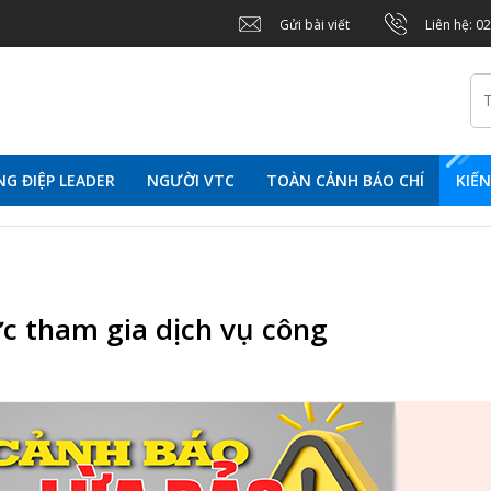
Gửi bài viết
Liên hệ: 0
G ĐIỆP LEADER
NGƯỜI VTC
TOÀN CẢNH BÁO CHÍ
KIẾ
c tham gia dịch vụ công