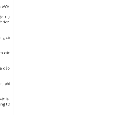
: NC
A
ặt. Cụ
ất đơn
ùng cá
ra các
ừa đảo
n, phi
ết lạ,
ụng từ