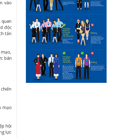
ắm vào
n quan
id độc
ch tấn
ả mạo,
ực bán
 chiến
iả mạo
ệp hội
ng lực