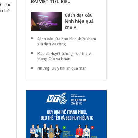
BÀI VIẾT TIÊU BIỂU
SC cho
ổ chức
Cách đặt câu
lệnh hiệu quả
cho AI
Cảnh báo lừa đảo hình thức tham
gia dịch vụ công
Máu và Huyết tương - sự thú vị
trong Cho và Nhận
Những lưu ý khi ăn quả mận