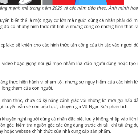
 tăng mạnh mẽ trong năm 2025 và các năm tiếp theo. Ảnh minh họa
uyến biến thể là một nguy cơ lớn mà người dùng cá nhân phải đối m
rong đó có những hình thức rất tinh vi nhưng cũng có những hình thức r
pfake sẽ khiến cho các hình thức tấn công của tin tặc vào người d
n video hoặc giọng nói giả mạo nhằm lừa đảo người dùng hoặc tạo 
àng thực hiện hành vi phạm tội, nhưng sự nguy hiểm của các hình l
và lòng tham của con người.
nhận thức, chưa có kỹ năng cảnh giác với những lời mời gọi hấp dẫ
ực tuyến vẫn sẽ còn tiếp tục”, chuyên gia Vũ Ngọc Sơn phân tích.
 khuyến nghị người dùng cá nhân đặc biệt lưu ý không nhấp vào liên k
ồn gốc; kiểm tra nguồn gốc các ứng dụng trước khi tải, chỉ tải ứng d
ay hoặc website chính thức của nhà cung cấp sản phẩm.