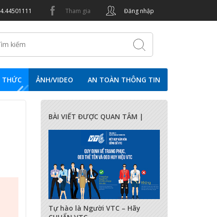
24.44501111
Tham gia
Đăng nhập
N THỨC
ẢNH/VIDEO
AN TOÀN THÔNG TIN
BÀI VIẾT ĐƯỢC QUAN TÂM |
17282
0
0
Tự hào là Người VTC – Hãy