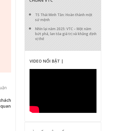
CHUẨN VTC
TS Thái Minh Tần: Hoàn thành một
sứ mệnh
Nhìn lại năm 2025: VTC – Một năm
bứt phá, lan tỏa giá trị và khẳng định
vị thế
VIDEO NỔI BẬT |
luận
khách
ơ quan