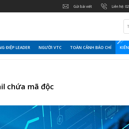
Gửi bài viết
Liên hệ: 0
G ĐIỆP LEADER
NGƯỜI VTC
TOÀN CẢNH BÁO CHÍ
KIẾ
il chứa mã độc