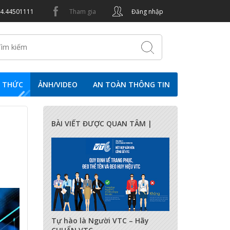
24.44501111
Tham gia
Đăng nhập
N THỨC
ẢNH/VIDEO
AN TOÀN THÔNG TIN
BÀI VIẾT ĐƯỢC QUAN TÂM |
17277
0
0
Tự hào là Người VTC – Hãy