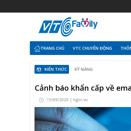
TRANG CHỦ
VTC CHUYỂN ĐỘNG
THÔN
KIẾN THỨC
KỸ NĂNG
Cảnh báo khẩn cấp về ema
15/09/2020 | ngoc.vu