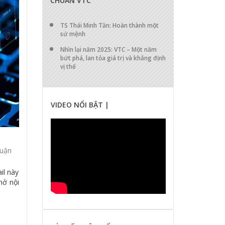
CHUẨN VTC
TS Thái Minh Tần: Hoàn thành một
sứ mệnh
Nhìn lại năm 2025: VTC – Một năm
bứt phá, lan tỏa giá trị và khẳng định
vị thế
VIDEO NỔI BẬT |
luận
il này
mở nội