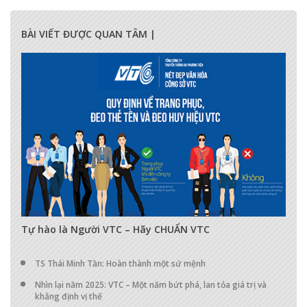
BÀI VIẾT ĐƯỢC QUAN TÂM |
17282
0
0
Tự hào là Người VTC – Hãy CHUẨN VTC
TS Thái Minh Tần: Hoàn thành một sứ mệnh
Nhìn lại năm 2025: VTC – Một năm bứt phá, lan tỏa giá trị và
khẳng định vị thế