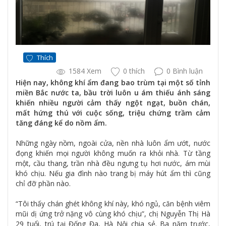
Thích
1584 Xem
0 thích
0 Bình luận
Hiện nay, không khí ẩm đang bao trùm tại một số tỉnh
miền Bắc nước ta, bầu trời luôn u ám thiếu ánh sáng
khiến nhiều người cảm thấy ngột ngạt, buồn chán,
mất hứng thú với cuộc sống, triệu chứng trầm cảm
tăng đáng kể do nồm ẩm.
Những ngày nồm, ngoài cửa, nền nhà luôn ẩm ướt, nước
đọng khiến mọi người không muốn ra khỏi nhà. Từ tầng
một, cầu thang, trần nhà đều ngưng tụ hơi nước, ám mùi
khó chịu. Nếu gia đình nào trang bị máy hút ẩm thì cũng
chỉ đỡ phần nào.
“Tôi thấy chán ghét không khí này, khó ngủ, căn bệnh viêm
mũi dị ứng trở nặng vô cùng khó chịu”, chị Nguyễn Thị Hà
29 tuổi, trú tại Đống Đa, Hà Nội chia sẻ. Ba năm trước,