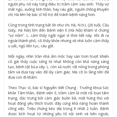
người phụ nữ này từng điều trị trầm cảm sau sinh. Thấy vợ
mất ngủ, xuống tinh thần, hay cáu gắt, người chồng khuyên
chị Hà liên hệ bác sĩ hỗ trợ để tránh bệnh nặng hơn.
Cũng trong tình trạng bất ổn như chị Hà, N.H.L (26 tuổi, Cầu
Giấy, Hà Nội) tìm đến Bệnh viện E (Hà Nội) khám vì chứng
“sợ nồm”. L. cảm thấy ngột ngạt vì thời tiết này. Khi đi ra
ngoài thành phố, cô thấy khỏe nhưng về nhà luôn cảm thấy
u uất, ngủ liên tục, cáu gắt.
Mỗi ngày, nhìn trần nhà ẩm mốc hay sàn trơn trượt khiến
cô gái thấy cuộc sống tẻ nhạt không còn khả năng sáng
tạo, bệnh tật bủa vây. L. còn xả nước rất nóng trong phòng
tắm và đưa tay vào để lấy cảm giác. Mẹ cô lo lắng nên đã
đưa con đi khám.
Theo Thạc sĩ, bác sĩ Nguyễn Viết Chung - Trưởng khoa Sức
khỏe Tâm thần, Bệnh viện E, trầm cảm là một rối loạn tâm
trạng, đặc trưng bởi cảm giác buồn bã, mất hứng thú với
hoạt động yêu thích trước đây cùng khả năng hoàn thành
công việc. Triệu chứng kéo dài trong ít nhất 2 tuần. Bệnh
được kích hoạt từ những yếu tố nội sinh và bên ngoài,