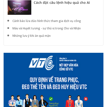
Cách đặt câu lệnh hiệu quả cho AI
Cảnh báo lừa đảo hình thức tham gia dịch vụ công
Máu và Huyết tương - sự thú vị trong Cho và Nhận
Những lưu ý khi ăn quả mận