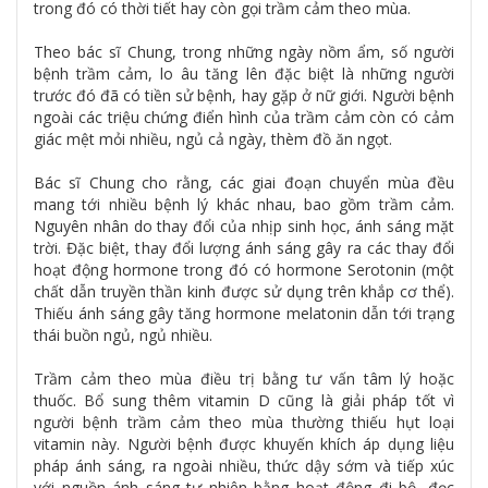
trong đó có thời tiết hay còn gọi trầm cảm theo mùa.
Theo bác sĩ Chung, trong những ngày nồm ẩm, số người
bệnh trầm cảm, lo âu tăng lên đặc biệt là những người
trước đó đã có tiền sử bệnh, hay gặp ở nữ giới. Người bệnh
ngoài các triệu chứng điển hình của trầm cảm còn có cảm
giác mệt mỏi nhiều, ngủ cả ngày, thèm đồ ăn ngọt.
Bác sĩ Chung cho rằng, các giai đoạn chuyển mùa đều
mang tới nhiều bệnh lý khác nhau, bao gồm trầm cảm.
Nguyên nhân do thay đổi của nhịp sinh học, ánh sáng mặt
trời. Đặc biệt, thay đổi lượng ánh sáng gây ra các thay đổi
hoạt động hormone trong đó có hormone Serotonin (một
chất dẫn truyền thần kinh được sử dụng trên khắp cơ thể).
Thiếu ánh sáng gây tăng hormone melatonin dẫn tới trạng
thái buồn ngủ, ngủ nhiều.
Trầm cảm theo mùa điều trị bằng tư vấn tâm lý hoặc
thuốc. Bổ sung thêm vitamin D cũng là giải pháp tốt vì
người bệnh trầm cảm theo mùa thường thiếu hụt loại
vitamin này. Người bệnh được khuyến khích áp dụng liệu
pháp ánh sáng, ra ngoài nhiều, thức dậy sớm và tiếp xúc
với nguồn ánh sáng tự nhiên bằng hoạt động đi bộ, đọc