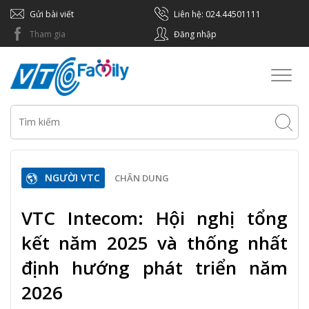
Gửi bài viết
Liên hệ: 024.44501111
Tham gia
Đăng nhập
Toggl
naviga
NGƯỜI VTC
CHÂN DUNG
VTC Intecom: Hội nghị tổng
kết năm 2025 và thống nhất
định hướng phát triển năm
2026