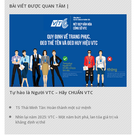
BÀI VIẾT ĐƯỢC QUAN TÂM |
17285
0
0
Tự hào là Người VTC – Hãy CHUẨN VTC
TS Thái Minh Tần: Hoàn thành một sứ mệnh
Nhìn lại năm 2025: VTC – Một năm bứt phá, lan tỏa giá trị và
khẳng định vị thế