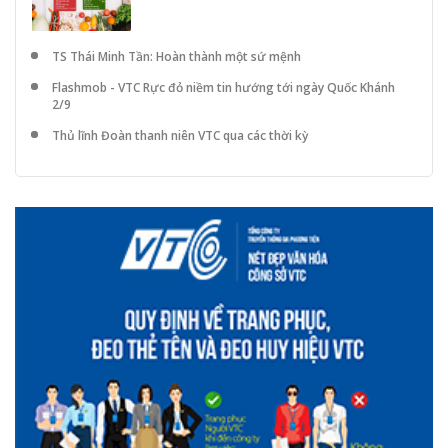
TS Thái Minh Tần: Hoàn thành một sứ mệnh
Flashmob - VTC Rực đỏ niềm tin hướng tới ngày Quốc Khánh
2/9
Thủ lĩnh Đoàn thanh niên VTC qua các thời kỳ