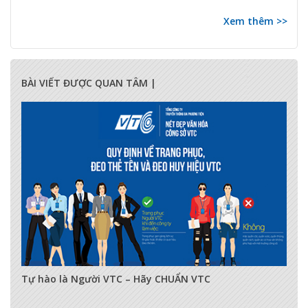
Xem thêm >>
BÀI VIẾT ĐƯỢC QUAN TÂM |
17283
0
0
Tự hào là Người VTC – Hãy CHUẨN VTC