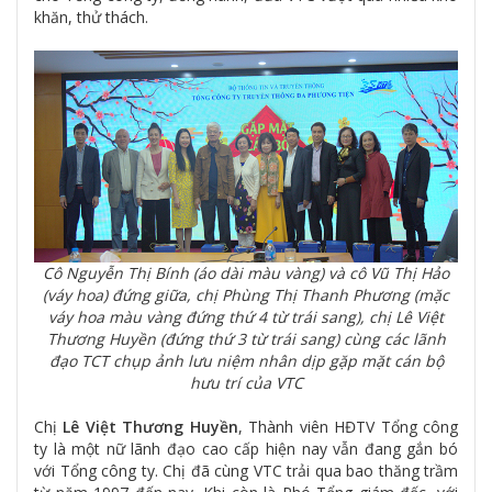
khăn, thử thách.
Cô Nguyễn Thị Bính (áo dài màu vàng) và cô Vũ Thị Hảo
(váy hoa) đứng giữa, chị Phùng Thị Thanh Phương (mặc
váy hoa màu vàng đứng thứ 4 từ trái sang), chị Lê Việt
Thương Huyền (đứng thứ 3 từ trái sang) cùng các lãnh
đạo TCT chụp ảnh lưu niệm nhân dịp gặp mặt cán bộ
hưu trí của VTC
Chị
Lê Việt Thương Huyền
, Thành viên HĐTV Tổng công
ty là một nữ lãnh đạo cao cấp hiện nay vẫn đang gắn bó
với Tổng công ty. Chị đã cùng VTC trải qua bao thăng trầm