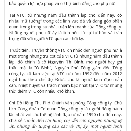
bảo quyền lợi hợp pháp và cơ hội bình đẳng cho phụ nữ.
Tại VTC, từ những năm đầu thành lập cho đến nay, có
nhiều “nữ tướng” trong các lĩnh vực đã và đang góp phần
quan trọng trong sự phát triển lớn mạnh của Tổng công ty.
Những người phụ nữ ấy là linh hồn, là sự tự hào và trân
trọng đối với người VTC qua các thời kỳ.
Trước tiên, Truyền thông VTC xin nhắc đến người phụ nữ là
một trong những trụ cột của VTC từ những năm đầu thành
lập, đó chính là cô
Nguyễn Thị Bính
, mọi người hay gọi
thân mật là "O Bính", Nguyên Phó Tổng giám đốc Tổng
công ty, cô làm việc tại VTC từ năm 1992 đến năm 2012
nghỉ hưu theo chế độ. Được cho là người lãnh đạo mẫn
cán, nhiệt huyết và trách nhiệm bậc nhất tại VTC từ những
thời điểm VTC còn nhiều khó khăn.
Chị Đỗ Hồng Thi, Phó Chánh Văn phòng Tổng công ty, Chủ
tịch Công đoàn Cơ quan Tổng công ty là người đồng hành
lâu nhất với các thế hệ lãnh đạo từ năm 1990 cho đến nay,
chia sẻ “
nhắc đến chị Bính, chị vẫn còn nguyên những ký
ức, những ấn tượng sâu sắc về chị ấy, một người lãnh