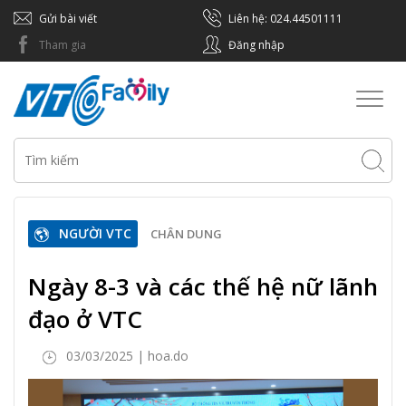
Gửi bài viết
Liên hệ: 024.44501111
Tham gia
Đăng nhập
Toggl
naviga
NGƯỜI VTC
CHÂN DUNG
Ngày 8-3 và các thế hệ nữ lãnh
đạo ở VTC
03/03/2025 | hoa.do