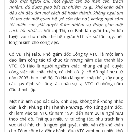
đạo, một người chị, một người cán bộ mẫn cán, trách
nhiệm, dù được giao bất cứ nhiệm vụ gì, khó khăn đến
đâu chị đều tìm mọi cách để hoàn thành, không ngại tìm
tòi tạo các mối quan hệ, gõ cửa tận nơi, không ngại sớm
tối miễn sao giải quyết được nhiệm vụ được giao một
cách tốt nhất…
”. Với chị Thi, cô Bính là người truyền lửa
tuyệt vời cho nhiều thế hệ người VTC về sự tận tụy, hết
lòng hi sinh cho công việc.
Cô
Vũ Thị Hảo
, Phó giám đốc Công ty VTC, là một lãnh
đạo làm công tác tổ chức từ những năm đầu thành lập
VTC. Cô Hảo là người nghiêm khắc, nhưng khi giải quyết
công việc rất chắc chắn, có tình có lý, cô đã nghỉ hưu từ
năm 2003 theo chế độ. Cô Hảo là người chắp bút, xây dựng
các quy định về công tác nhân sự tại VTC từ những năm
đầu thành lập.
Một nữ lãnh đạo sắc sảo, xinh đẹp, không thể không nhắc
đến là chị
Phùng Thị Thanh Phương,
Phó Tổng giám đốc,
chị làm việc tại VTC từ năm 1991 đến năm 2018 nghỉ hưu
theo chế độ. Trải qua nhiều vị trí công tác, phụ trách lĩnh
vực tài chính, chị là người giải quyết nhiều vấn đề khó khăn
cho Tổng công ty, đồng hành, đưa VTC vượt qua nhiều khó