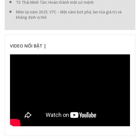
TS Thái Minh Tần: Hoàn thành một sứ mệnh
Nhìn lại năm 2025: VTC – Một năm bứt phá, lan tỏa giá trị và
khẳng định vị thế
VIDEO NỔI BẬT |