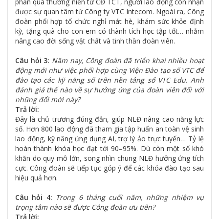
phần quà thường niên từ CĐ TCT, người lao động còn nhận
được sự quan tâm từ Công ty VTC Intecom. Ngoài ra, Công
đoàn phối hợp tổ chức nghỉ mát hè, khám sức khỏe định
kỳ, tặng quà cho con em có thành tích học tập tốt… nhằm
nâng cao đời sống vật chất và tinh thần đoàn viên.
Câu hỏi 3:
Năm nay, Công đoàn đã triển khai nhiều hoạt
động mới như việc phối hợp cùng Viện Đào tạo số VTC để
đào tạo các kỹ năng số trên nền tảng số VTC Edu. Anh
đánh giá thế nào về sự hưởng ứng của đoàn viên đối với
những đổi mới này?
Trả lời:
Đây là chủ trương đúng đắn, giúp NLĐ nâng cao năng lực
số. Hơn 800 lao động đã tham gia tập huấn an toàn vệ sinh
lao động, kỹ năng ứng dụng AI, trợ lý ảo trực tuyến… Tỷ lệ
hoàn thành khóa học đạt tới 90–95%. Dù còn một số khó
khăn do quy mô lớn, song nhìn chung NLĐ hưởng ứng tích
cực. Công đoàn sẽ tiếp tục góp ý để các khóa đào tạo sau
hiệu quả hơn.
Câu hỏi 4:
Trong 6 tháng cuối năm, những nhiệm vụ
trọng tâm nào sẽ được Công đoàn ưu tiên?
Trả lời: