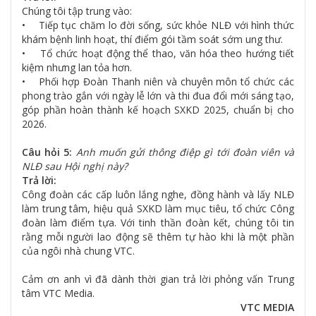
Chúng tôi tập trung vào:
• Tiếp tục chăm lo đời sống, sức khỏe NLĐ với hình thức
khám bệnh linh hoạt, thí điểm gói tầm soát sớm ung thư.
• Tổ chức hoạt động thể thao, văn hóa theo hướng tiết
kiệm nhưng lan tỏa hơn.
• Phối hợp Đoàn Thanh niên và chuyên môn tổ chức các
phong trào gắn với ngày lễ lớn và thi đua đổi mới sáng tạo,
góp phần hoàn thành kế hoạch SXKD 2025, chuẩn bị cho
2026.
Câu hỏi 5:
Anh muốn gửi thông điệp gì tới đoàn viên và
NLĐ sau Hội nghị này?
Trả lời:
Công đoàn các cấp luôn lắng nghe, đồng hành và lấy NLĐ
làm trung tâm, hiệu quả SXKD làm mục tiêu, tổ chức Công
đoàn làm điểm tựa. Với tinh thần đoàn kết, chúng tôi tin
rằng mỗi người lao động sẽ thêm tự hào khi là một phần
của ngôi nhà chung VTC.
Cảm ơn anh vì đã dành thời gian trả lời phỏng vấn Trung
tâm VTC Media.
VTC MEDIA