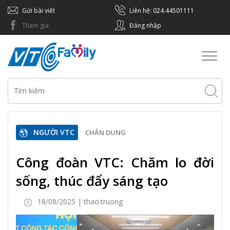
Gửi bài viết
Liên hệ: 024.44501111
Tham gia
Đăng nhập
Toggl
naviga
NGƯỜI VTC
CHÂN DUNG
Công đoàn VTC: Chăm lo đời
sống, thúc đẩy sáng tạo
18/08/2025 | thao.truong