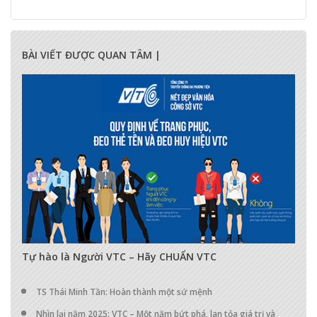
BÀI VIẾT ĐƯỢC QUAN TÂM |
17274
0
0
Tự hào là Người VTC – Hãy CHUẨN VTC
TS Thái Minh Tần: Hoàn thành một sứ mệnh
Nhìn lại năm 2025: VTC – Một năm bứt phá, lan tỏa giá trị và