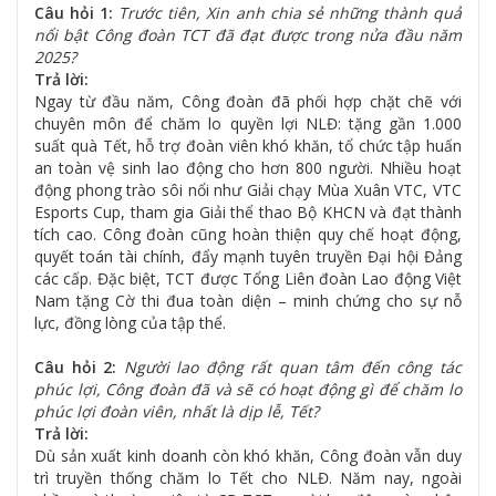
Câu hỏi 1:
Trước tiên, Xin anh chia sẻ những thành quả
nổi bật Công đoàn TCT đã đạt được trong nửa đầu năm
2025?
Trả lời:
Ngay từ đầu năm, Công đoàn đã phối hợp chặt chẽ với
chuyên môn để chăm lo quyền lợi NLĐ: tặng gần 1.000
suất quà Tết, hỗ trợ đoàn viên khó khăn, tổ chức tập huấn
an toàn vệ sinh lao động cho hơn 800 người. Nhiều hoạt
động phong trào sôi nổi như Giải chạy Mùa Xuân VTC, VTC
Esports Cup, tham gia Giải thể thao Bộ KHCN và đạt thành
tích cao. Công đoàn cũng hoàn thiện quy chế hoạt động,
quyết toán tài chính, đẩy mạnh tuyên truyền Đại hội Đảng
các cấp. Đặc biệt, TCT được Tổng Liên đoàn Lao động Việt
Nam tặng Cờ thi đua toàn diện – minh chứng cho sự nỗ
lực, đồng lòng của tập thể.
Câu hỏi 2:
Người lao động rất quan tâm đến công tác
phúc lợi, Công đoàn đã và sẽ có hoạt động gì để chăm lo
phúc lợi đoàn viên, nhất là dịp lễ, Tết?
Trả lời:
Dù sản xuất kinh doanh còn khó khăn, Công đoàn vẫn duy
trì truyền thống chăm lo Tết cho NLĐ. Năm nay, ngoài