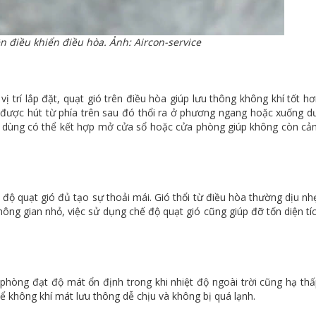
n điều khiển điều hòa. Ảnh: Aircon-service
 trí lắp đặt, quạt gió trên điều hòa giúp lưu thông không khí tốt hơ
được hút từ phía trên sau đó thổi ra ở phương ngang hoặc xuống d
ời dùng có thể kết hợp mở cửa sổ hoặc cửa phòng giúp không còn cả
 độ quạt gió đủ tạo sự thoải mái. Gió thổi từ điều hòa thường dịu nh
 không gian nhỏ, việc sử dụng chế độ quạt gió cũng giúp đỡ tốn diện tí
phòng đạt độ mát ổn định trong khi nhiệt độ ngoài trời cũng hạ thấ
ể không khí mát lưu thông dễ chịu và không bị quá lạnh.