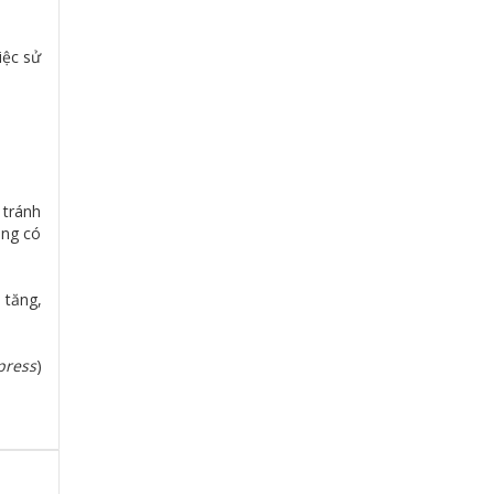
iệc sử
 tránh
ông có
 tăng,
press
)