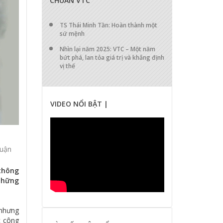
CHUẨN VTC
TS Thái Minh Tần: Hoàn thành một
sứ mệnh
Nhìn lại năm 2025: VTC – Một năm
bứt phá, lan tỏa giá trị và khẳng định
vị thế
VIDEO NỔI BẬT |
luận
 thông
 những
 nhưng
c công