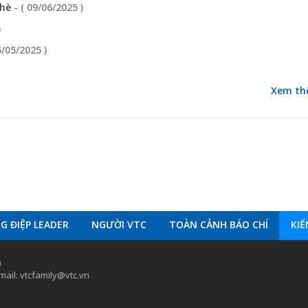
 hè
- ( 09/06/2025 )
)
5/05/2025 )
Xem th
 ĐIỆP LEADER
NGƯỜI VTC
TOÀN CẢNH BÁO CHÍ
KI
)
ail: vtcfamily@vtc.vn