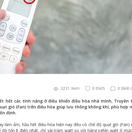
3231 Xem
0 thích
0 Bình 
ết hết các tính năng ở điều khiển điều hòa nhà mình, Truyền
quạt gió (Fan) trên điều hòa giúp lưu thông không khí, phù hợp
ổn định.
y làm ấm, hầu hết điều hòa hiện nay đều có chế độ quạt gió (Fan)
 độ tốn ít điện nhất, chỉ vài trăm watt so với hàng nghìn watt ở mứ