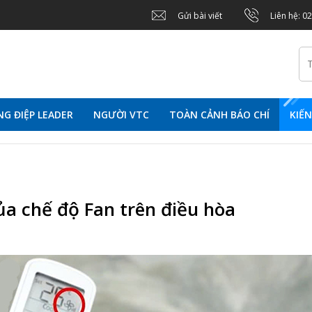
Gửi bài viết
Liên hệ: 0
G ĐIỆP LEADER
NGƯỜI VTC
TOÀN CẢNH BÁO CHÍ
KIẾ
ủa chế độ Fan trên điều hòa