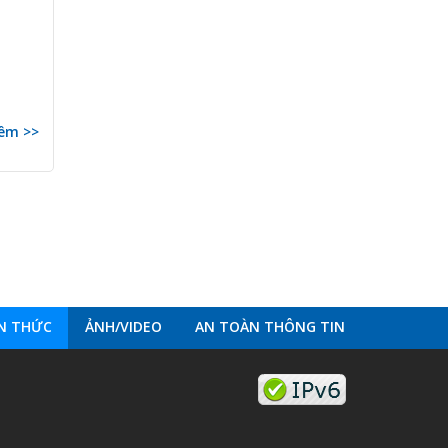
êm >>
ẾN THỨC
ẢNH/VIDEO
AN TOÀN THÔNG TIN