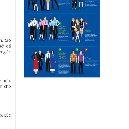
n, tạo
ưới để
m giác
ẹ hơn,
ch cho
p. Lúc