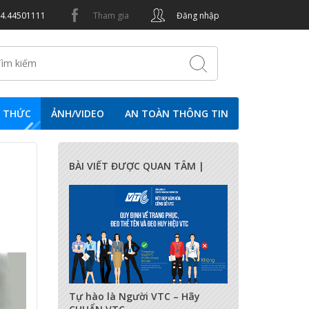
24.44501111
Tham gia
Đăng nhập
N THỨC
ẢNH/VIDEO
AN TOÀN THÔNG TIN
BÀI VIẾT ĐƯỢC QUAN TÂM |
17285
0
0
Tự hào là Người VTC – Hãy