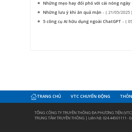
Những mẹo hay đối phó với cái nóng ngày
Những lưu ý khi ăn quả mận
- ( 21/05/2025 
5 công cụ AI hữu dụng ngoài ChatGPT
- ( 0
TRANG CHỦ
VTC CHUYỂN ĐỘNG
THÔNG
TỔNG CÔNG TY TRUYỀN THÔNG ĐA PHƯƠNG TIỆN (VTC
TRUNG TÂM TRUYỀN THÔNG | Liên hệ: 024.44501111 - Em