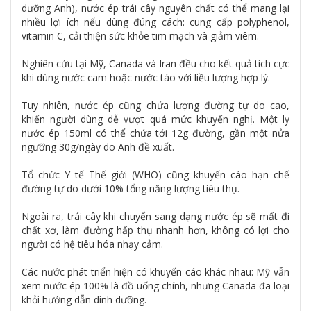
dưỡng Anh), nước ép trái cây nguyên chất có thể mang lại
nhiều lợi ích nếu dùng đúng cách: cung cấp polyphenol,
vitamin C, cải thiện sức khỏe tim mạch và giảm viêm.
Nghiên cứu tại Mỹ, Canada và Iran đều cho kết quả tích cực
khi dùng nước cam hoặc nước táo với liều lượng hợp lý.
Tuy nhiên, nước ép cũng chứa lượng đường tự do cao,
khiến người dùng dễ vượt quá mức khuyến nghị. Một ly
nước ép 150ml có thể chứa tới 12g đường, gần một nửa
ngưỡng 30g/ngày do Anh đề xuất.
Tổ chức Y tế Thế giới (WHO) cũng khuyến cáo hạn chế
đường tự do dưới 10% tổng năng lượng tiêu thụ.
Ngoài ra, trái cây khi chuyển sang dạng nước ép sẽ mất đi
chất xơ, làm đường hấp thụ nhanh hơn, không có lợi cho
người có hệ tiêu hóa nhạy cảm.
Các nước phát triển hiện có khuyến cáo khác nhau: Mỹ vẫn
xem nước ép 100% là đồ uống chính, nhưng Canada đã loại
khỏi hướng dẫn dinh dưỡng.