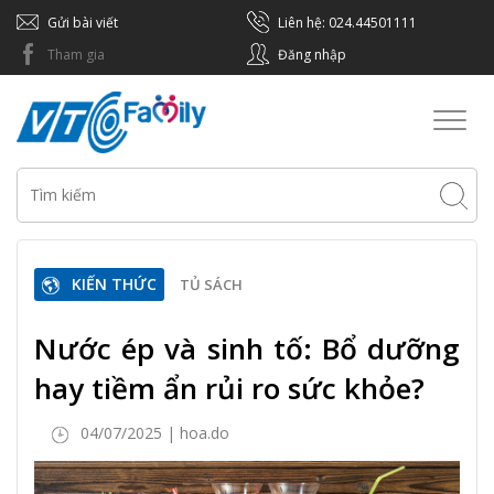
Gửi bài viết
Liên hệ: 024.44501111
Tham gia
Đăng nhập
Toggl
naviga
KIẾN THỨC
TỦ SÁCH
Nước ép và sinh tố: Bổ dưỡng
hay tiềm ẩn rủi ro sức khỏe?
04/07/2025 | hoa.do