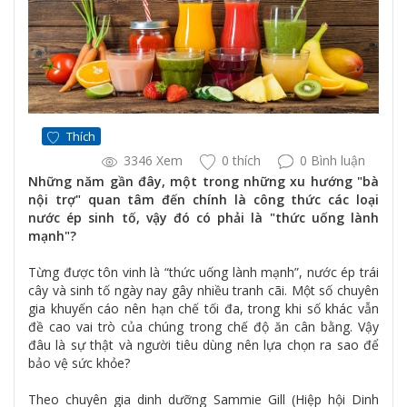
Thích
3346 Xem
0 thích
0 Bình luận
Những năm gần đây, một trong những xu hướng "bà
nội trợ" quan tâm đến chính là công thức các loại
nước ép sinh tố, vậy đó có phải là "thức uống lành
mạnh"?
Từng được tôn vinh là “thức uống lành mạnh”, nước ép trái
cây và sinh tố ngày nay gây nhiều tranh cãi. Một số chuyên
gia khuyến cáo nên hạn chế tối đa, trong khi số khác vẫn
đề cao vai trò của chúng trong chế độ ăn cân bằng. Vậy
đâu là sự thật và người tiêu dùng nên lựa chọn ra sao để
bảo vệ sức khỏe?
Theo chuyên gia dinh dưỡng Sammie Gill (Hiệp hội Dinh