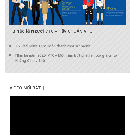
17298
0
0
Tự hào là Người VTC – Hãy CHUẨN VTC
TS Thái Minh Tần: Hoàn thành một sứ mệnh
Nhìn lại năm 2025: VTC – Một năm bứt phá, lan tỏa giá trị và
khẳng định vị thế
VIDEO NỔI BẬT |