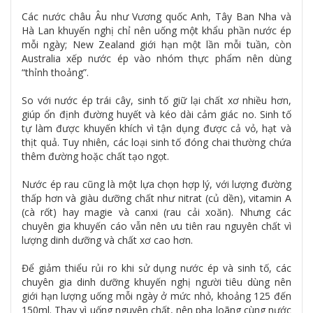
Các nước châu Âu như Vương quốc Anh, Tây Ban Nha và
Hà Lan khuyến nghị chỉ nên uống một khẩu phần nước ép
mỗi ngày; New Zealand giới hạn một lần mỗi tuần, còn
Australia xếp nước ép vào nhóm thực phẩm nên dùng
“thỉnh thoảng”.
So với nước ép trái cây, sinh tố giữ lại chất xơ nhiều hơn,
giúp ổn định đường huyết và kéo dài cảm giác no. Sinh tố
tự làm được khuyến khích vì tận dụng được cả vỏ, hạt và
thịt quả. Tuy nhiên, các loại sinh tố đóng chai thường chứa
thêm đường hoặc chất tạo ngọt.
Nước ép rau cũng là một lựa chọn hợp lý, với lượng đường
thấp hơn và giàu dưỡng chất như nitrat (củ dền), vitamin A
(cà rốt) hay magie và canxi (rau cải xoăn). Nhưng các
chuyên gia khuyến cáo vẫn nên ưu tiên rau nguyên chất vì
lượng dinh dưỡng và chất xơ cao hơn.
Để giảm thiểu rủi ro khi sử dụng nước ép và sinh tố, các
chuyên gia dinh dưỡng khuyến nghị người tiêu dùng nên
giới hạn lượng uống mỗi ngày ở mức nhỏ, khoảng 125 đến
150ml. Thay vì uống nguyên chất, nên pha loãng cùng nước