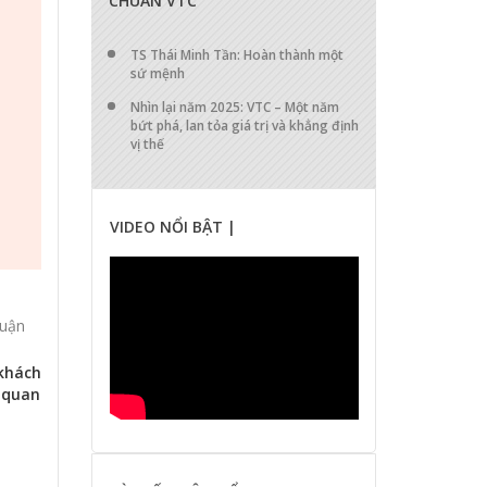
CHUẨN VTC
TS Thái Minh Tần: Hoàn thành một
sứ mệnh
Nhìn lại năm 2025: VTC – Một năm
bứt phá, lan tỏa giá trị và khẳng định
vị thế
VIDEO NỔI BẬT |
luận
khách
ơ quan