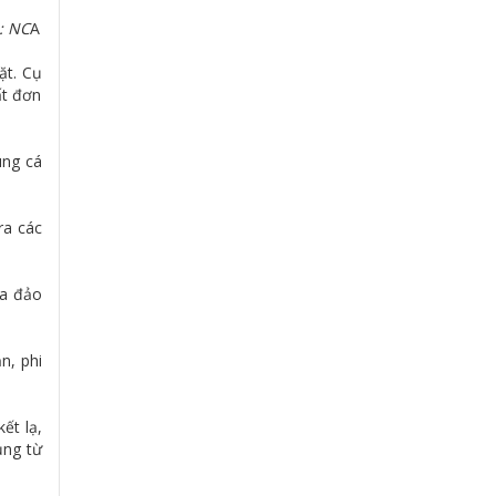
: NC
A
ặt. Cụ
ất đơn
ùng cá
ra các
ừa đảo
n, phi
ết lạ,
ụng từ