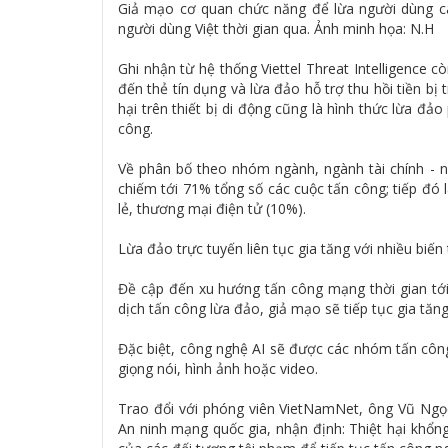
Giả mạo cơ quan chức năng để lừa người dùng cà
người dùng Việt thời gian qua. Ảnh minh họa: N.H
Ghi nhận từ hệ thống Viettel Threat Intelligence c
đến thẻ tín dụng và lừa đảo hỗ trợ thu hồi tiền b
hại trên thiết bị di động cũng là hình thức lừa 
công.
Về phân bố theo nhóm ngành, ngành tài chính - 
chiếm tới 71% tổng số các cuộc tấn công; tiếp đó
lẻ, thương mại điện tử (10%).
Lừa đảo trực tuyến liên tục gia tăng với nhiều biến
Đề cập đến xu hướng tấn công mạng thời gian tới,
dịch tấn công lừa đảo, giả mạo sẽ tiếp tục gia tă
Đặc biệt, công nghệ AI sẽ được các nhóm tấn công
giọng nói, hình ảnh hoặc video.
Trao đổi với phóng viên VietNamNet, ông Vũ Ngọ
An ninh mạng quốc gia, nhận định: Thiệt hại khổng