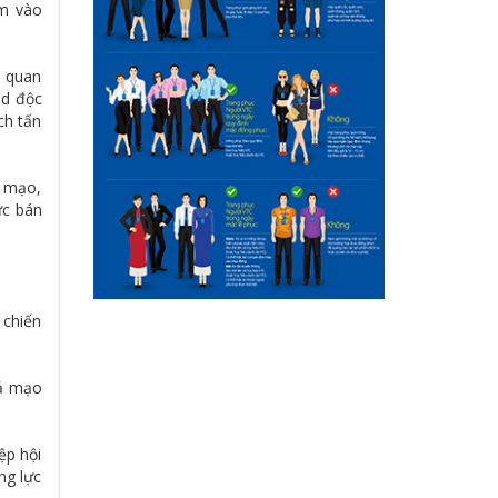
ắm vào
n quan
id độc
ch tấn
ả mạo,
ực bán
 chiến
iả mạo
ệp hội
ng lực