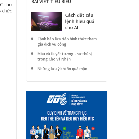
BÀI VIẾT TIÊU BIỂU
SC cho
ổ chức
Cách đặt câu
lệnh hiệu quả
cho AI
Cảnh báo lừa đảo hình thức tham
gia dịch vụ công
Máu và Huyết tương - sự thú vị
trong Cho và Nhận
Những lưu ý khi ăn quả mận