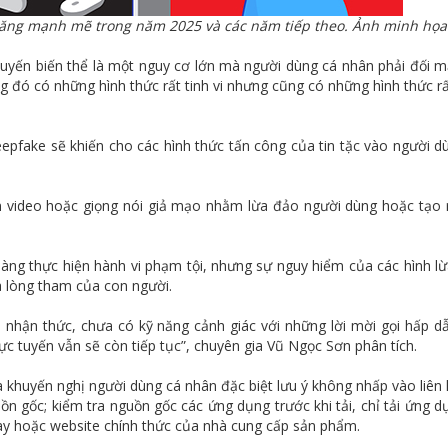
 tăng mạnh mẽ trong năm 2025 và các năm tiếp theo. Ảnh minh họa
uyến biến thể là một nguy cơ lớn mà người dùng cá nhân phải đối m
rong đó có những hình thức rất tinh vi nhưng cũng có những hình thức r
pfake sẽ khiến cho các hình thức tấn công của tin tặc vào người d
n video hoặc giọng nói giả mạo nhằm lừa đảo người dùng hoặc tạo 
àng thực hiện hành vi phạm tội, nhưng sự nguy hiểm của các hình l
và lòng tham của con người.
nhận thức, chưa có kỹ năng cảnh giác với những lời mời gọi hấp dẫ
ực tuyến vẫn sẽ còn tiếp tục”, chuyên gia Vũ Ngọc Sơn phân tích.
 khuyến nghị người dùng cá nhân đặc biệt lưu ý không nhấp vào liên k
ồn gốc; kiểm tra nguồn gốc các ứng dụng trước khi tải, chỉ tải ứng d
ay hoặc website chính thức của nhà cung cấp sản phẩm.