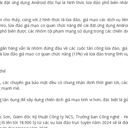
i đặt ứng dụng Android độc hại là hình thức lừa đảo phổ biến nh
òn cho thấy, cùng với 2 hình thức là lừa đảo, giả mạo các dịch vụ liê
ị treo, lừa đảo giả mạo cơ quan chức năng để cài đặt ứng dụng Andro
đảo phổ biến được các nhóm tội phạm mạng sử dụng trong các chiến dị
ngân hàng vẫn là nhóm đứng đầu về các cuộc tấn công lừa đảo, gi
 là lừa đảo giả mạo cơ quan chức năng (13%) và lừa đảo trong lĩnh v
 thể
 các chuyên gia bảo mật đều có chung nhận định thời gian tới, các
ng mạnh mẽ.
 tận dụng để xây dựng chiến dịch giả mạo tinh vi hơn, đặc biệt là g
c Sơn, Giám đốc Kỹ thuật Công ty NCS, Trưởng ban Công nghệ - Hi
 lồ lên tới 18.900 tỷ từ các vụ lừa đảo trực tuyến năm 2024 sẽ là độ