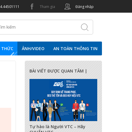
24.44501111
Tham gia
Đăng nhập
N THỨC
ẢNH/VIDEO
AN TOÀN THÔNG TIN
BÀI VIẾT ĐƯỢC QUAN TÂM |
17285
0
0
Tự hào là Người VTC – Hãy