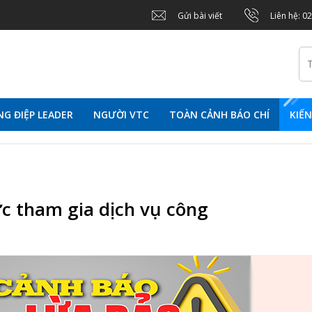
Gửi bài viết
Liên hệ: 0
G ĐIỆP LEADER
NGƯỜI VTC
TOÀN CẢNH BÁO CHÍ
KIẾ
c tham gia dịch vụ công