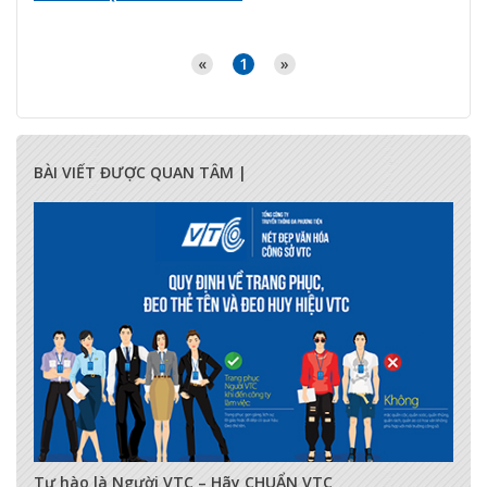
«
1
»
BÀI VIẾT ĐƯỢC QUAN TÂM |
17282
0
0
Tự hào là Người VTC – Hãy CHUẨN VTC