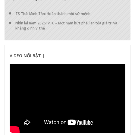
TS Thái Minh Tần: Hoàn thành một sứ mệnh
Nhìn lại năm 2025: VTC – Một năm bứt phá, lan tỏa giá trị và
khẳng định vị thế
VIDEO NỔI BẬT |