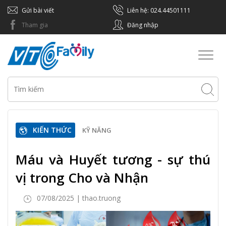
Gửi bài viết
Liên hệ: 024.44501111
Tham gia
Đăng nhập
Toggl
naviga
KIẾN THỨC
KỸ NĂNG
Máu và Huyết tương - sự thú
vị trong Cho và Nhận
07/08/2025 | thao.truong