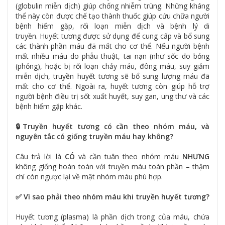
(globulin miễn dịch) giúp chống nhiễm trùng. Những kháng
thể này còn được chế tạo thành thuốc giúp cứu chữa người
bệnh hiếm gặp, rối loạn miễn dịch và bệnh lý di
truyền. Huyết tương được sử dụng để cung cấp và bổ sung
các thành phần máu đã mất cho cơ thể. Nếu người bệnh
mất nhiều máu do phẫu thuật, tai nạn (như sốc do bỏng
(phỏng), hoặc bị rối loạn chảy máu, đông máu, suy giảm
miễn dịch, truyền huyết tương sẽ bổ sung lượng máu đã
mất cho cơ thể. Ngoài ra, huyết tương còn giúp hỗ trợ
người bệnh điều trị sốt xuất huyết, suy gan, ung thư và các
bệnh hiếm gặp khác.
🔒Truyền huyết tương có cần theo nhóm máu, và
nguyên tắc có giống truyền máu hay không?
Câu trả lời là
CÓ
và cần tuân theo nhóm máu
NHƯNG
không giống hoàn toàn với truyền máu toàn phần – thậm
chí còn ngược lại về mặt nhóm máu phù hợp.
✅ Vì sao phải theo nhóm máu khi truyền huyết tương?
Huyết tương (plasma) là phần dịch trong của máu, chứa