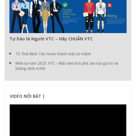
17293
0
0
Tự hào là Người VTC – Hãy CHUẨN VTC
TS Thái Minh Tần: Hoàn thành một sứ mệnh
Nhìn lại năm 2025: VTC – Một năm bứt phá, lan tỏa giá trị và
khẳng định vị thế
VIDEO NỔI BẬT |