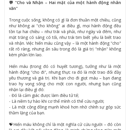
💬 "Cho và Nhận – Hai mặt của một hành động nhân
văn"
Trong cuộc sống, không có gì là đơn thuần một chiều, cũng
như không ai "cho không" ai điều gì, mọi hành động đều
tồn tại hai chiều – như trái và phải, như ngày và đêm, như
mặt trăng có sáng có tối, như trái tim biết yêu là biết trao
và nhận. Việc hiến máu cũng vậy – là một hành động "cho"
rất rõ ràng, nhưng ẩn sâu trong đó là giá trị "nhận" không
kém phần lớn lao.
Hiến máu (trong đó có huyết tương), tưởng như là một
hành động "cho đi", nhưng thực ra đó là một trao đổi đầy
yêu thương và giá trị. Khi bạn cho đi giọt máu – bạn đang
trao hy vọng sống cho một con người, nhưng bạn cũng
nhận lại điều gì đó:
- Đó là cảm giác được làm điều tử tế;
- Là niềm tự hào khi cơ thể mình có thể cứu người;
- Là một cộng đồng mạnh khoẻ hơn nhờ chính sự góp sức
thầm lặng của bạn.
💝Hiến máu không chỉ là một nghĩa cử cứu người – đó còn