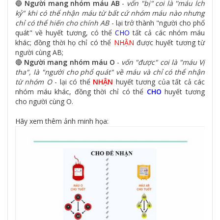
🔵
Người mang nhóm máu AB
-
vốn "bị" coi là ''máu Ích
kỷ" khi có thể nhận máu từ bất cứ nhóm máu nào nhưng
chỉ có thể hiến cho chính AB
-
lại trở thành "người cho phổ
quát" về huyết tương, có thể
CHO
tất cả các nhóm máu
khác; đồng thời họ chỉ có thể
NHẬN
được huyết tương từ
người cùng AB;
🔴
Người mang nhóm máu O
-
vốn "được" coi là "máu Vị
tha", là "người cho phổ quát" về máu và chỉ có thể nhận
từ nhóm O
- lại có thể
NHẬN
huyết tương của tất cả các
nhóm máu khác, đồng thời chỉ có thể
CHO
huyết tương
cho người cùng O.
Hãy xem thêm ảnh minh họa: